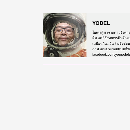
YODEL
โยเดลผู้มาจากดาวอังคาร เร
ดื่ม แต่ก็ยังรักการปั่นจั
เหมือนกัน...วันว่างยังชอ
ภาพ และประกอบแบบจำลอง
facebook.com/yomodel