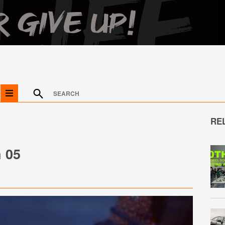
RE
 05