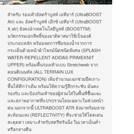
สำหรับ รองเท้าอัลตร้าบูสท์ เอทีอาร์ (UltraBOOST
Atr) และ อัลตร้าบูสท์ เอ๊กซ์ เอทีอาร์ (UltraBOOST
X atr) ยังคงนำเทคโนโลยีบูสท์ (BOOSTTM)
นวัตกรรมเอกสิทธิ์ของอาดิดาสมาใช้เป็นองค์
ประกอบหลัก พร้อมลดการซึมของน้ำจากการ
กระเด็นด้วยหน้าผ้าไพรม์นิตชนิดพิเศษ (SPLASH
WATER-REPELLENT ADIDAS PRIMEKNIT
UPPER) พร้อมพื้นรองเท้าแบบ Stretchweb จาก
คอนติเนนทัล (ALL TERRAIN LUX
CONFIGURATION) เพิ่มจำนวนแฉกช่วยยึดเกาะ
พื้นได้ดีกว่าเดิม พร้อมให้ความรู้สึกกระชับ มั่นคง
รองรับ และป้องกันเท้าของผู้สวมใส่ในพื้นที่ชื้นแฉะ
และสภาพอากาศที่แปรปรวนโดยเฉพาะในช่วงหน้า
ฝน นอกจากนี้ ULTRABOOST ATR ยังมาพร้อมลาย
สะท้อนแสง (REFLECTIVITY) ที่จะช่วยให้โดดเด่น
สะดุดตา เหมาะสำหรับสตรีทรันนิ่ง ในเวลาเย็นค่ำ
หรือกลางคืน