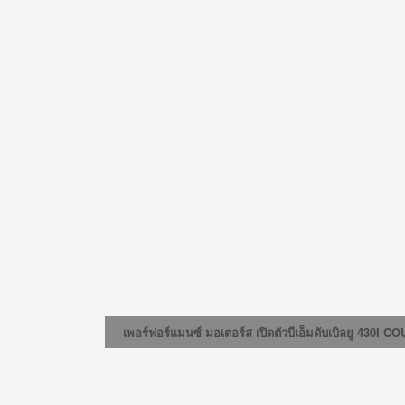
เพอร์ฟอร์แมนซ์ มอเตอร์ส เปิดตัวบีเอ็มดับเบิลยู 