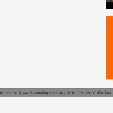
430I COUPE M SPORT และ บีเอ็มดับเบิลยู 430I CONVERTIBLE M SPORT เป็น