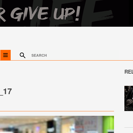
RE
_17