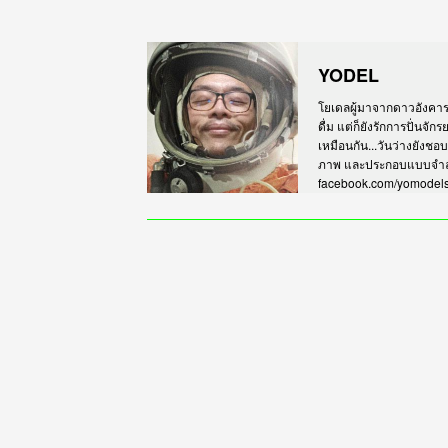
YODEL
โยเดลผู้มาจากดาวอังคาร เร
ดื่ม แต่ก็ยังรักการปั่นจั
เหมือนกัน...วันว่างยังชอ
ภาพ และประกอบแบบจำลอง
facebook.com/yomodel