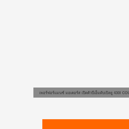
เพอร์ฟอร์แมนซ์ มอเตอร์ส เปิดตัวบีเอ็มดับเบิลยู 