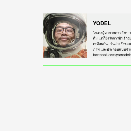
YODEL
โยเดลผู้มาจากดาวอังคาร เร
ดื่ม แต่ก็ยังรักการปั่นจั
เหมือนกัน...วันว่างยังชอ
ภาพ และประกอบแบบจำลอง
facebook.com/yomodel