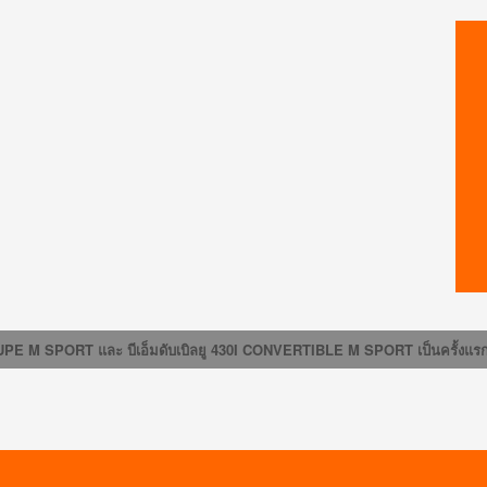
430I COUPE M SPORT และ บีเอ็มดับเบิลยู 430I CONVERTIBLE M SPORT เป็น