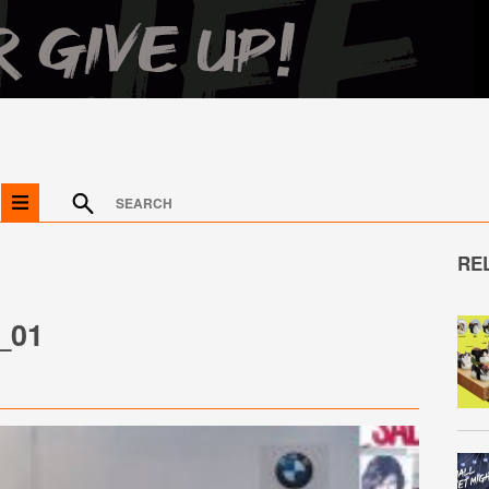
RE
_01