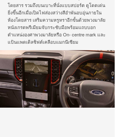
โดยสาร รวมถึงบนเบาะที่นั่งแบบสปอร์ต ดูโดดเด่น
ยิ่งขึ้นอีกเมื่อเปิดไฟส่องสว่างสีอำพันอบอุ่นภายใน
ห้องโดยสาร เสริมความหรูหราอีกขั้นด้วยพวงมาลัย
หนังเกรดพรีเมียมจับกระชับมือพร้อมแถบบอก
ตำแหน่งองศาพวงมาลัยหรือ On- centre mark และ
แป้นแพดเดิลชิฟต์เคลือบแมกนีเซียม
ห้องโดยสารของฟอร์ด เรนเจอร์ แร็พเตอร์ เจเนอเร