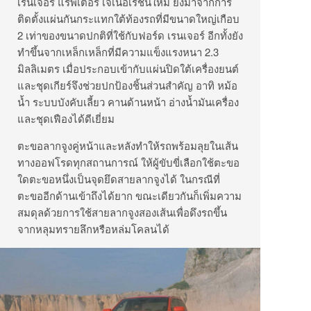
เรนเจอร์ แร็พเตอร์ เจเนอเรชันใหม่ ยังมาจากการ
ติดตั้งแผ่นกันกระแทกใต้ท้องรถที่มีขนาดใหญ่เกือบ
2 เท่าของขนาดปกติที่ใช้กับฟอร์ด เรนเจอร์ อีกทั้งยัง
ทำขึ้นจากเหล็กเหล็กที่มีความแข็งแรงหนา 2.3
มิลลิเมตร เมื่อประกอบเข้ากับแผ่นปิดใต้เครื่องยนต์
และชุดเกียร์จึงช่วยปกป้องชิ้นส่วนสำคัญ อาทิ หม้อ
น้ำ ระบบบังคับเลี้ยว คานด้านหน้า อ่างน้ำมันเครื่อง
และชุดเฟืองได้ดีเยี่ยม
ตะขอลากจูงคู่หน้าและหลังทำให้รถพร้อมลุยในเส้น
ทางออฟโรดทุกสถานการณ์ ให้ผู้ขับขี่เลือกใช้ตะขอ
ใดตะขอหนึ่งเป็นจุดยึดสายลากจูงได้ ในกรณีที่
ตะขออีกด้านเข้าถึงได้ยาก ขณะเดียวกันก็เพิ่มความ
สมดุลด้วยการใช้สายลากจูงสองเส้นเพื่อดึงรถขึ้น
จากหลุมทรายลึกหรือหล่มโคลนได้