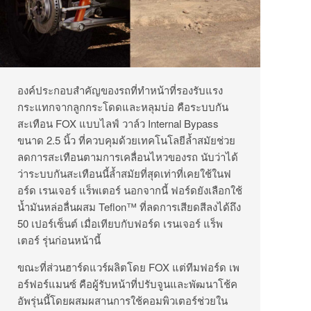
องค์ประกอบสำคัญของรถที่ทำหน้าที่รองรับแรง
กระแทกจากลูกกระโดดและหลุมบ่อ คือระบบกัน
สะเทือน FOX แบบไลฟ์ วาล์ว Internal Bypass
ขนาด 2.5 นิ้ว ที่ควบคุมด้วยเทคโนโลยีล้ำสมัยช่วย
ลดการสะเทือนตามการเคลื่อนไหวของรถ นับว่าได้
ว่าระบบกันสะเทือนนี้ล้ำสมัยที่สุดเท่าที่เคยใช้ในฟ
อร์ด เรนเจอร์ แร็พเตอร์ นอกจากนี้ ฟอร์ดยังเลือกใช้
น้ำมันหล่อลื่นผสม Teflon™ ที่ลดการเสียดสีลงได้ถึง
50 เปอร์เซ็นต์ เมื่อเทียบกับฟอร์ด เรนเจอร์ แร็พ
เตอร์ รุ่นก่อนหน้านี้
ขณะที่ส่วนฮาร์ดแวร์ผลิตโดย FOX แต่ทีมฟอร์ด เพ
อร์ฟอร์แมนซ์ คือผู้รับหน้าที่ปรับจูนและพัฒนาโช้ค
อัพรุ่นนี้โดยผสมผสานการใช้คอมพิวเตอร์ช่วยใน