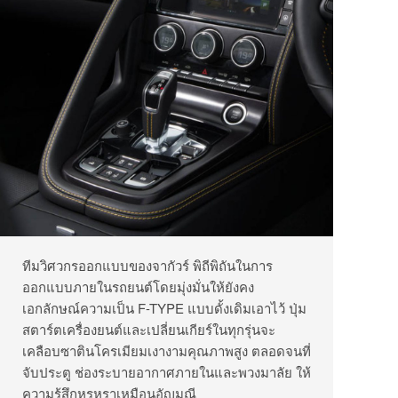
ทีมวิศวกรออกแบบของจากัวร์ พิถีพิถันในการ
ออกแบบภายในรถยนต์โดยมุ่งมั่นให้ยังคง
เอกลักษณ์ความเป็น F-TYPE แบบดั้งเดิมเอาไว้ ปุ่ม
สตาร์ตเครื่องยนต์และเปลี่ยนเกียร์ในทุกรุ่นจะ
เคลือบซาตินโครเมียมเงางามคุณภาพสูง ตลอดจนที่
จับประตู ช่องระบายอากาศภายในและพวงมาลัย ให้
ความรู้สึกหรูหราเหมือนอัญมณี