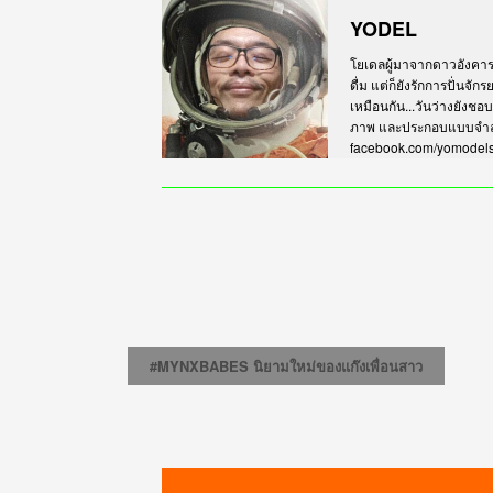
YODEL
โยเดลผู้มาจากดาวอังคาร เร
ดื่ม แต่ก็ยังรักการปั่นจั
เหมือนกัน...วันว่างยังชอ
ภาพ และประกอบแบบจำลอง
facebook.com/yomodel
#MYNXBABES นิยามใหม่ของแก๊งเพื่อนสาว