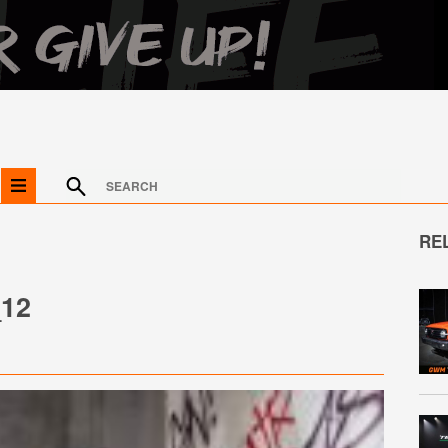
RE
12