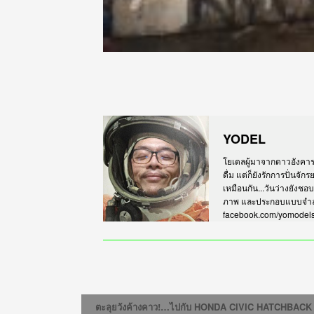
YODEL
โยเดลผู้มาจากดาวอังคาร เร
ดื่ม แต่ก็ยังรักการปั่นจั
เหมือนกัน...วันว่างยังชอ
ภาพ และประกอบแบบจำลอง
facebook.com/yomodel
ตะลุยวังค้างคาว!…ไปกับ HONDA CIVIC HATCHBACK 