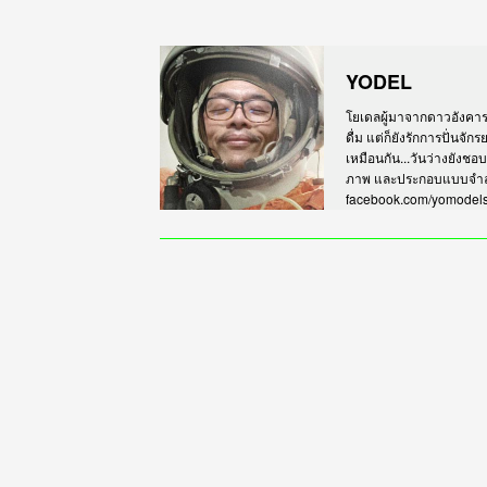
YODEL
โยเดลผู้มาจากดาวอังคาร เร
ดื่ม แต่ก็ยังรักการปั่นจั
เหมือนกัน...วันว่างยังชอ
ภาพ และประกอบแบบจำลอง
facebook.com/yomodel