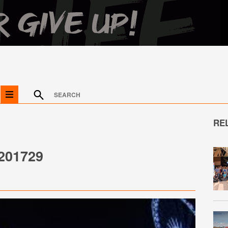
RE
201729