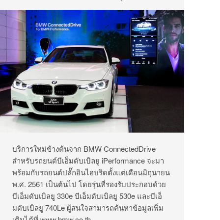
บริการใหม่ข้างต้นจาก BMW ConnectedDrive
สำหรับรถยนต์บีเอ็มดับเบิลยู iPerformance จะมา
พร้อมกับรถยนต์ปลั๊กอินไฮบริดตั้งแต่เดือนมิถุนายน
พ.ศ. 2561 เป็นต้นไป โดยรุ่นที่รองรับประกอบด้วย
บีเอ็มดับเบิลยู 330e บีเอ็มดับเบิลยู 530e และบีเอ็
มดับเบิลยู 740Le ผู้สนใจสามารถค้นหาข้อมูลเพิ่ม
เติมได้ที่
www.bmw.co.th