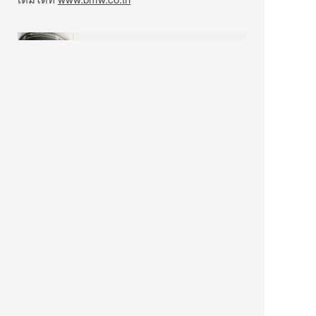
YODEL
โยเดลผู้มาจากดาวอังคาร เราคือผู้ชื่นชอบ
เรื่องรถยนต์ ท่องเที่ยว กินดื่ม แต่ก็ยังรักการ
ปั่นจักรยานเพราะสามารถพาไปท่องเที่ยว กิน
ดื่มได้เหมือนกัน...วันว่างยังชอบดูหนัง ฟัง
เพลง และที่ขาดไม่ได้คือวาดภาพ และ
ประกอบแบบจำลอง... IG:
instagram.com/yodel FB:
facebook.com/yomodels