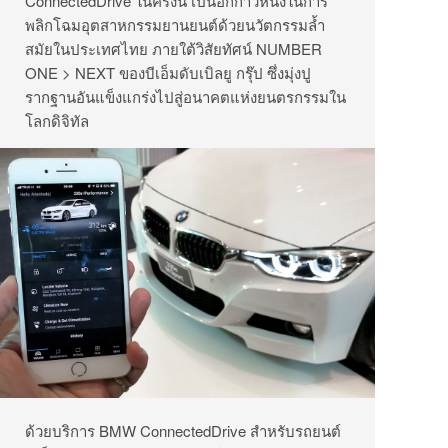
ConnectedDrive ในครั้งนี้ เป็นอีกก้าวหนึ่งในการ
พลิกโฉมอุตสาหกรรมยานยนต์ด้วยนวัตกรรมล้ำ
สมัยในประเทศไทย ภายใต้วิสัยทัศน์ NUMBER
ONE > NEXT ของบีเอ็มดับเบิลยู กรุ๊ป ซึ่งมุ่งปู
รากฐานอันแข็งแกร่งไปสู่อนาคตแห่งยนตรกรรมใน
โลกดิจิทัล
ด้วยบริการ BMW ConnectedDrive สำหรับรถยนต์