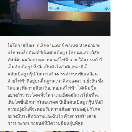
ในโอกาสนี้ ดร. อเล็กซานเดอร์ คอเทช หัวหน้าฝ่าย
บริหารผลิตภัณฑ์บีเอ็มดับเบิลยู i ได้ร่วมแสดงวิสัย
ทัศน์ด้านนวัตกรรมยานยนต์ไฟฟ้าภายใต้แบรนด์ บี
เอ็มดับเบิลยู i ซึ่งถือเป็นหัวใจสำคัญของบีเอ็
มดับเบิลยู กรุ๊ป ในการสร้างสรรค์ระบบขับเคลื่อน
ด้วยไฟฟ้าที่อยู่บนพื้นฐานแนวคิดของความยั่งยืน ซึ่ง
ในขณะที่ความนิยมในยานยนต์ไฟฟ้า ได้เพิ่มขึ้น
อย่างก้าวกระโดดทั่วโลก และยังคงมีแนวโน้มที่จะ
เติบโตขึ้นอีกมากในอนาคต บีเอ็มดับเบิลยู กรุ๊ป จึงมี
ความมุ่งมั่นที่จะตอบรับความต้องการของผู้บริโภค
อย่างมีประสิทธิภาพและฉับไว ด้วยการสร้างสาย
การประกอบรถยนต์ที่มีความยืดหยุ่นที่สุด