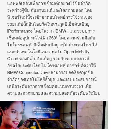
แอพพลิเคชั่นเพื่อการเชื่อมต่ออย่างไร้ขีดจำกัด
ระหว่างผู้ขับ กับยานยนต์และโลกภายนอก โดย
ฟีเจอร์ใหม่นี้จะเข้ามาตอบโจทย์การใช้งานของ
รถยนต์ปลั๊กอินไฮบริดในตระกูลบีเอ็มดับเบิลยู
iPerformance โดยในงาน ‘BMW i และระบบการ
เชื่อมต่ออุปกรณ์ไฟฟ้า 360° โดยความร่วมมือกับ
ไมโครซอฟท์’ บีเอ็มดับเบิลยู กรุ๊ป ประเทศไทย ได้
แนะนำเทคโนโลยีแพลตฟอร์ม Open Mobility
Cloud ของบีเอ็มดับเบิลยู ร่วมกับระบบคลาวด์
อัจฉริยะระดับโลก ไมโครซอฟท์ อาซัวร์ ที่ช่วยให้
BMW ConnectedDrive สามารถปลดล็อคทุกขีด
จำกัดของเทคโนโลยีล้ำยุค และมอบประสบการณ์
เหนือระดับจากการเชื่อมต่อแบบครบวงจร เพื่อ
ความสะดวกสบายและความปลอดภัยระดับพรีเมียม