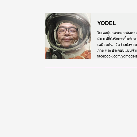
YODEL
โยเดลผู้มาจากดาวอังคาร เร
ดื่ม แต่ก็ยังรักการปั่นจั
เหมือนกัน...วันว่างยังชอ
ภาพ และประกอบแบบจำลอง
facebook.com/yomodel