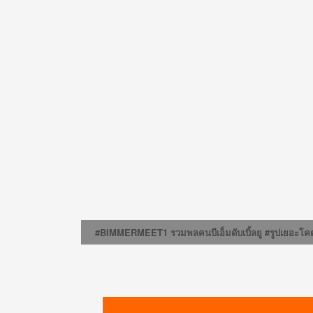
#BIMMERMEET1 รวมพลคนบีเอ็มดับเบิ้ลยู #รูปเยอะโค