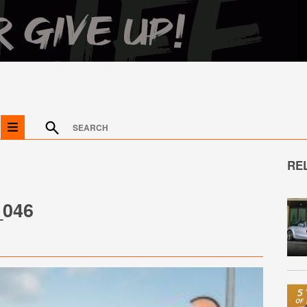
RE
046