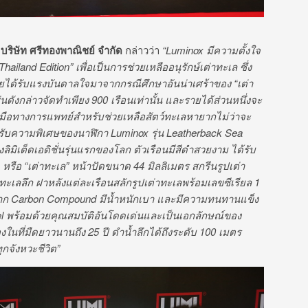
บริษัท ศรีทองพาณิชย์ จำกัด
กล่าวว่า
“Luminox มีความตั้งใจ
Thailand Edition
” เพื่อเป็นการช่วยเหลืออนุรักษ์เต่าทะเล ซึ่ง
ได้รับแรงบันดาลใจมาจากกรณีศึกษาอันน่าเศร้าของ “เต่า
่นดังกล่าวจัดทำเพียง 900 เรือนเท่านั้น และรายได้ส่วนหนึ่งจะ
องมือทางการแพทย์สำหรับช่วยเหลือสัตว์ทะเลหายากไม่ว่าจะ
รับความพิเศษของนาฬิกา Luminox รุ่น
Leatherback Sea
งลิมิเต็ดเอดิชั่นรุ่นแรกของโลก ตัวเรือนมีสีดำสวยงาม ได้รับ
 หรือ “เต่าทะเล” หน้าปัดขนาด 44 มิลลิเมตร สกรีนรูปเต่า
งทะเลลึก ฝาหลังแต่ละเรือนสลักรูปเต่าทะเลพร้อมเลขซีเรียล 1
ำจาก Carbon Compound มีน้ำหนักเบา และมีความทนทานแข็ง
l พร้อมด้วยคุณสมบัติอันโดดเด่นและเป็นเอกลักษณ์ของ
งในที่มืดยาวนานถึง 25 ปี ดำน้ำลึกได้ถึงระดับ 100 เมตร
กจังหวะชีวิต”