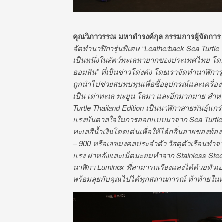
คุณวิภาวรรณ มหาดำรงค์กุล กรรมการผู้จัดการ 
จัดทำนาฬิการุ่นพิเศษ “
Leatherback Sea Turtle
เป็นหนึ่งในสัตว์ทะเลหายากของประเทศไทย โดย
ออมสิน” ที่เป็นข่าวโด่งดัง โดยเราจัดทำนาฬิการุ
ถูกนำไปช่วยสบทบทุนเพื่อซื้ออุปกรณ์และเครื่
เป็น เต่าทะเล พะยูน โลมา และอีกมากมาย สำห
Turtle
Thailand Edition
เป็นนาฬิกาสายพันธุ์แกร่
แรงบันดาลใจในการออกแบบมาจาก
Sea Turtle
ทะเลสีน้ำเงินโดดเด่นเพื่อให้ได้กลิ่นอายของท้อ
– 900 หรือเลขมงคลประจำตัว วัสดุตัวเรือนท
แรง ฝาหลังและเม็ดมะยมทำจาก Stainless Stee
นาฬิกา Luminox ที่สามารถเรืองแสงได้ด้วยตัวเอ
พร้อมลุยกับคุณไปได้ทุกสถานการณ์ ท้าท้ายในทุ