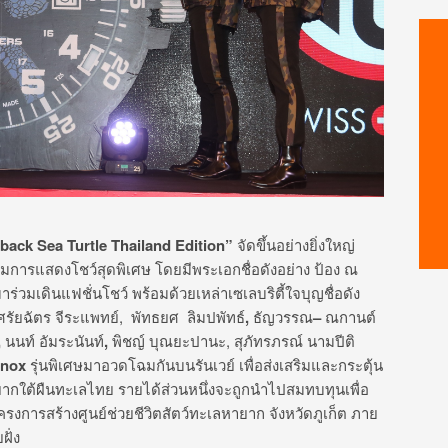
back Sea Turtle
Thailand Edition
”
จัดขึ้นอย่างยิ่งใหญ่
การแสดงโชว์สุดพิเศษ โดยมีพระเอกชื่อดังอย่าง ป้อง ณ
 มาร่วมเดินแฟชั่นโชว์ พร้อมด้วยเหล่าเซเลบริตี้ใจบุญชื่อดัง
ศรัยฉัตร จีระแพทย์,
พัทธยศ ลิมปพัทธ์
,
ธัญวรรณ
–
ณกานต์​
,
นนท์ อัมระนันท์
,
พิชญ์ บุณยะปานะ, สุภัทรภรณ์ นามปีติ
inox
รุ่นพิเศษมาอวดโฉมกันบนรันเวย์ เพื่อส่งเสริมและกระตุ้น
ยากใต้ผืนทะเลไทย รายได้ส่วนหนึ่งจะถูกนำไปสมทบทุนเพื่อ
รงการสร้างศูนย์ช่วยชีวิตสัตว์ทะเลหายาก จังหวัดภูเก็ต ภาย
ั่ง