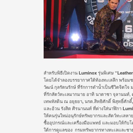
สำหรับพิธีเปิดงาน
Luminox
รุ่นพิเศษ
“
Leather
โดยได้จำลองบรรยากาศใต้ท้องทะเลลึก พร้อมชม
วัฒน์ กุลรัตนรักษ์ ที่รักการดำน้ำเป็นชีวิตจิตใจ
ที่รักสัตว์ทะเลมากมาย อาทิ นาตาชา จุลานนท์, 
เทพหัสดิน ณ อยุธยา
,
นรต.​สิทธิศักดิ์ พิสุทธิ์ศักดิ์์
และอ้วน รังสิต ศิรนานนท์ ที่ต่างใส่นาฬิกา
Lum
ให้คนรุ่นใหม่อนุรักษ์ทรัพยากรและสัตว์ทะเลหา
ซื้ออุปกรณ์และเครื่องมือแพทย์ และมอบให้กับโค
ใต้การดูแลของ กรมทรัพยากรทางทะเลและชายฝ