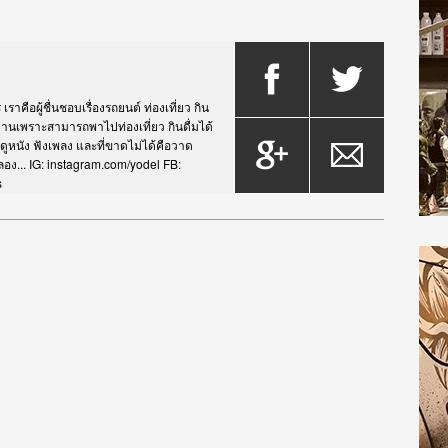
าคือผู้ชื่นชอบเรื่องรถยนต์ ท่องเที่ยว กิน
กรยานเพราะสามารถพาไปท่องเที่ยว กินดื่มได้
บดูหนัง ฟังเพลง และที่ขาดไม่ได้คือวาด
... IG: instagram.com/yodel FB:
s