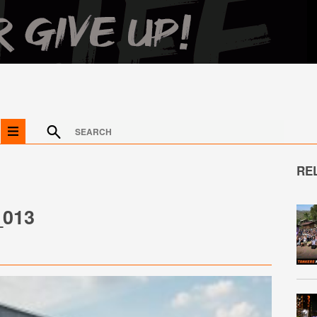
RE
013