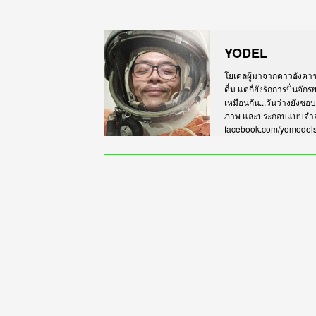
YODEL
โยเดลผู้มาจากดาวอังคาร เร
ดื่ม แต่ก็ยังรักการปั่นจั
เหมือนกัน...วันว่างยังชอ
ภาพ และประกอบแบบจำลอง
facebook.com/yomodel