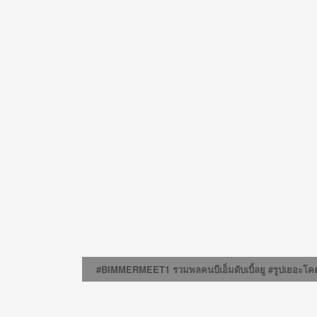
#BIMMERMEET1 รวมพลคนบีเอ็มดับเบิ้ลยู #รูปเยอะโค