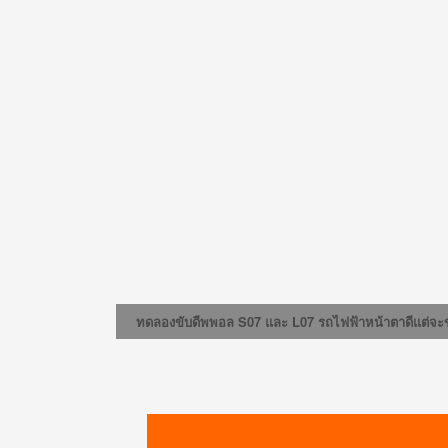
ทดลองขับดีพพอล S07 และ L07 รถไฟฟ้าหน้าตาดีแต่จะขับ