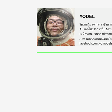
YODEL
โยเดลผู้มาจากดาวอังคาร เร
ดื่ม แต่ก็ยังรักการปั่นจั
เหมือนกัน...วันว่างยังชอ
ภาพ และประกอบแบบจำลอง
facebook.com/yomodel