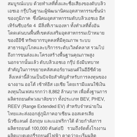
สมบูรณ์แบบ ด้วยทำเลที่ตั้งและชื่อเสี
ยงของดับบลิว
เอชเอ กรุ๊ปในฐานะผู้พัฒนานิคมอุ
ตสาหกรรมชั้นนำ
ของภูมิภาค ซึ่งนิคมอุตสาหกรรมดับบลิ
วเอชเอ อีส
เทิร์นซีบอร์ด 4 มีสิ่งที่เรามองหา ทั้งทำเลที่ตั้งอัน
โดดเด่นบนพื้
นที่เขตส่งเสริมอุตสาหกรรมเป้
าหมาย
ของอีอีซี ทรัพยากรบุคคลที่มีคุณภาพ ระบบ
สาธารณูปโภคและบริการระดั
บเวิลด์คลาส รวมไป
ถึงการขนส่งและโครงสร้างพื้
นฐานคุณภาพสูง
นอกจากนั้นแล้ว ดับบลิวเอชเอ กรุ๊ป ยังมีบทบาท
สำคัญในการขยายคลั
สเตอร์ยานยนต์ในอีอีซีด้วย
สิ่งเหล่านี้ล้วนเป็นปัจจั
ยสำคัญสำหรับการลงทุนของ
ฉางอาน ออโต้ เซ้าท์อีส เอเชีย โดยเรามีแผนใช้เงิน
ลงทุ
นในเฟสแรกกว่า 8,862 ล้านบาท เพื่อตั้งฐานการ
ผลิตรถยนต์
พวงมาลัยขวา ทั้งประเภท BEV, PHEV,
REEV (Range Extended EV) สำหรับจำหน่ายใน
ไทยและส่
งออกสู่ภูมิภาคอาเซียน ออสเตรเลีย
นิวซีแลนด์ อังกฤษ และแอฟริกาใต้ ด้วยกำลังการ
ผลิตรถยนต์ 100,000 คันต่อปี รวมถึงจัดตั้งโรงงาน
ผลิ
ตแบตเตอรี่รถยนต์ไฟฟ้า คาดว่าจะเริ่มผลิต