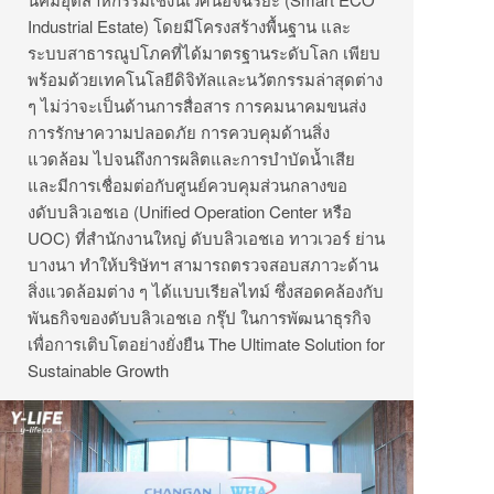
Industrial Estate) โดยมีโครงสร้างพื้นฐาน และ
ระบบสาธารณูปโภคที่ได้
มาตรฐานระดับโลก เพียบ
พร้อมด้วยเทคโนโลยีดิจิทั
ลและนวัตกรรมล่าสุดต่าง
ๆ ไม่ว่าจะเป็นด้านการสื่อสาร การคมนาคมขนส่ง
การรักษาความปลอดภัย การควบคุมด้านสิ่ง
แวดล้อม ไปจนถึงการผลิตและการบำบัดน้ำ
เสีย
และมีการเชื่อมต่อกับศูนย์ควบคุ
มส่วนกลางขอ
งดับบลิวเอชเอ (Unified Operation Center หรือ
UOC) ที่สำนักงานใหญ่ ดับบลิวเอชเอ ทาวเวอร์ ย่าน
บางนา ทำให้บริษัทฯ สามารถตรวจสอบสภาวะด้าน
สิ่
งแวดล้อมต่าง ๆ ได้แบบเรียลไทม์ ซึ่งสอดคล้องกับ
พันธกิจของดั
บบลิวเอชเอ กรุ๊ป ในการพัฒนาธุรกิจ
เพื่อการเติ
บโตอย่างยั่งยืน The Ultimate Solution for
Sustainable Growth