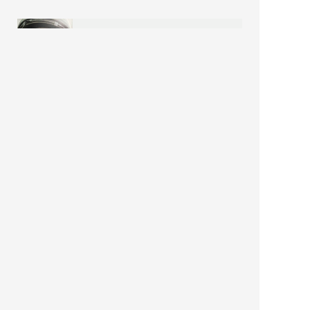
YODEL
โยเดลผู้มาจากดาวอังคาร เราคือผู้ชื่นชอบ
เรื่องรถยนต์ ท่องเที่ยว กินดื่ม แต่ก็ยังรักการ
ปั่นจักรยานเพราะสามารถพาไปท่องเที่ยว กิน
ดื่มได้เหมือนกัน...วันว่างยังชอบดูหนัง ฟัง
เพลง และที่ขาดไม่ได้คือวาดภาพ และ
ประกอบแบบจำลอง... IG:
instagram.com/yodel FB:
facebook.com/yomodels