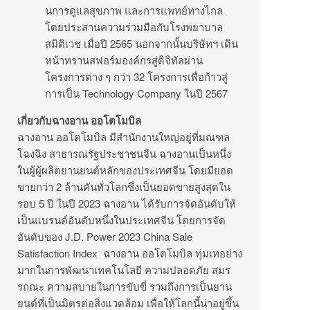
นการดูแลสุขภาพ และการแพทย์ทางไกล
โดยประสานความร่วมมือกั
บโรงพยาบาล
สมิติเวช เมื่อปี 2565 นอกจากนั้นบริษัทฯ เดิน
หน้าทรานสฟอร์มองค์กรสู่ดิ
จิทัลผ่าน
โครงการต่าง ๆ กว่า 32 โครงการเพื่อก้าวสู่
การเป็น Technology Company ในปี 2567
เกี่ยวกับฉางอาน ออโตโมบิล
ฉางอาน ออโตโมบิล มีสำนักงานใหญ่อยู่ที่มณฑล
โฉงฉิ
ง สาธารณรัฐประชาชนจีน ฉางอานเป็นหนึ่ง
ในผู้ผู้ผลิ
ตยานยนต์หลักของประเทศจีน โดยมียอด
ขายกว่า 2 ล้านคันทั่วโลกซึ่งเป็นยอดขายสู
งสุดใน
รอบ 5 ปี ในปี 2023 ฉางอาน ได้รับการจัดอันดับให้
เป็
นแบรนด์อันดับหนึ่งในประเทศจีน โดยการจัด
อันดับของ J.D. Power 2023 China Sale
Satisfaction Index ฉางอาน ออโตโมบิล ทุ่มเทอย่าง
มากในการพั
ฒนาเทคโนโลยี ความปลอดภัย สมร
รถณะ ความสบายในการขับขี่ รวมถึงการเป็นยาน
ยนต์ที่เป็นมิตรต่อสิ่งแวดล้
อม เพื่อให้โลกนี้น่าอยู่ขึ้น