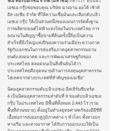
ชเอ คอร์ปอเรชั่น จำกัด (มหาชน)
กล่าวว่า “ดับบลิว
เอชเอ กรุ๊ปขอขอบคุณ บริษัท ฉางอาน ออโต้ เซ้าท์
อีส เอเชีย จำกัด ที่ให้ความเชื่อมั่นและเลือกดั
บบลิว
เอชเอ กรุ๊ป ให้เป็นส่วนหนึ่งของแผนการจัดตั้
งฐาน
การผลิตรถยนต์ไฟฟ้าแห่งใหม่
ในประเทศไทย การ
ลงนามในสัญญาซื้อขายที่ดิ
นครั้งนี้ถือเป็นความ
สำเร็จที่
ยิ่งใหญ่แห่งปีของความร่วมมื
อระหว่างภาค
รัฐกับเอกชนในการส่
งเสริมภาคอุตสาหกรรมยาน
ยนต์แห่
งอนาคต และการพัฒนาเศรษฐกิ
จของ
ประเทศไทย ตลอดจนเป็นสิ่งยืนยันได้ว่
า
ประเทศไทยคือจุดหมายด้
านการลงทุนอุตสาหกรรม
ไฮเทคจากต่
างประเทศที่สำคัญของเอเชีย”
นิคมอุตสาหกรรมดับบลิวเอชเอ อีสเทิร์นซีบอร์ด
4 เป็นนิคมอุตสาหกรรมลำดับที่ 9 ของดับบลิวเอชเอ
กรุ๊ป ในประเทศไทย มีพื้นที่ทั้งหมด 2,443 ไร่ (รวม
พื้นที่ส่วนขยาย) ตั้งอยู่ในทำเลยุทธศาสตร์ของอี
อีซีที่
เอื้อต่อการส่งออกสู่ภู
มิภาคต่าง ๆ ทั่วโลก ทั้งทางบก
ทางเรือ และทางอากาศ ได้รับการออกแบบให้เป็น
นิคมอุ
ตสาหกรรมเชิงนิเวศน์อัจฉริยะ (Smart ECO