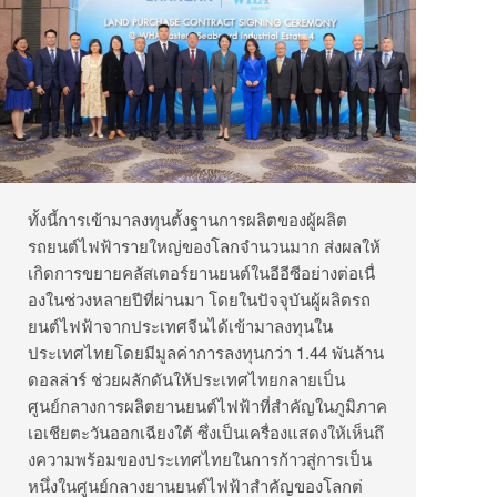
ทั้งนี้การเข้ามาลงทุนตั้
งฐานการผลิตของผู้ผลิต
รถยนต์
ไฟฟ้ารายใหญ่ของโลกจำนวนมาก ส่งผลให้
เกิดการขยายคลัสเตอร์
ยานยนต์ในอีอีซีอย่างต่อเนื่
องในช่วงหลายปีที่ผ่านมา โดยในปัจจุบันผู้ผลิตรถ
ยนต์ไฟฟ้
าจากประเทศจีนได้เข้ามาลงทุ
นใน
ประเทศไทยโดยมีมูลค่าการลงทุ
นกว่า 1.44 พันล้าน
ดอลล่าร์ ช่วยผลักดันให้ประเทศไทยกลายเป็
น
ศูนย์กลางการผลิตยานยนต์ไฟฟ้
าที่สำคัญในภูมิภาค
เอเชียตะวั
นออกเฉียงใต้ ซึ่งเป็นเครื่องแสดงให้เห็นถึ
งความพร้อมของประเทศไทยในการก้
าวสู่การเป็น
หนึ่งในศูนย์
กลางยานยนต์ไฟฟ้าสำคัญของโลกต่