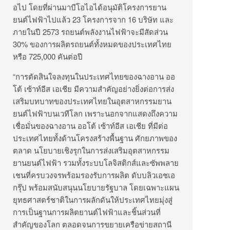
อไป โดยที่ผ่านมาบีโอไอได้อนุมัติ
โครงการยาน
ยนต์ไฟฟ้าไปแล้ว 23 โครงการจาก 16 บริษัท และ
ภายในปี 2573 รถยนต์พลังงานไฟฟ้าจะมีสัดส่วน
30% ของการผลิตรถยนต์ทั้
งหมดของประเทศไทย
หรือ 725,000 คันต่อปี
“การตัดสินใจลงทุ
นในประเทศไทยของฉางอาน ออ
โต้ เซ้าท์อีส เอเชีย มีความสำคัญอย่างยิ่งต่อการส่
ง
เสริมบทบาทของประเทศไทยในอุ
ตสาหกรรมยาน
ยนต์ไฟฟ้าบนเวทีโลก เพราะนอกจากแสดงถึงความ
เชื่อมั่
นของฉางอาน ออโต้ เซ้าท์อีส เอเชีย ที่มีต่อ
ประเทศไทยทั้งด้
านโครงสร้างพื้นฐาน ศักยภาพของ
ตลาด นโยบายเชิงรุกในการส่งเสริมอุ
ตสาหกรรม
ยานยนต์ไฟฟ้า รวมทั้งระบบโลจิสติกส์และซั
พพลาย
เชนที่ครบวงจรพร้อมรองรั
บการผลิต ดับบลิวเอชเอ
กรุ๊ป พร้อมสนับสนุนนโยบายรัฐบาล โดยเฉพาะแผน
ยุทธศาสตร์ชาติ
ในการผลักดันให้ประเทศไทยมุ่งสู่
การเป็นฐานการผลิตยานต์ไฟฟ้
าและชิ้นส่วนที่
สำคัญของโลก ตลอดจนการขยายเครือข่ายสถานี