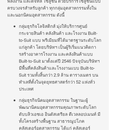
พลังงาน และดิจิทัล โซลูชัน ด้วยบริการโซลูชั
นแบบ
ครบวงจรสำหรับลูกค้า ทุกกลุ่มอุตสาหกรรมทั้
งใน
และนอกนิคมอุตสาหกรรม ดังนี้
กลุ่มธุรกิจโลจิสติกส์ มุ่งให้บริการศูนย์
กระจายสินค้า คลังสินค้า และโรงงาน Built-
to-Suit แบบ พรีเมียมที่ได้มาตรฐานระดั
บโลก
แก่ลูกค้า โดยบริษัทฯ เป็นผู้ริเริ่มแนวคิดกา
รสร้
างอาคารโรงงาน และคลังสินค้าแบบ
Built-to-Suit มาตั้งแต่ปี 2546 ปัจจุบันบริษัทฯ
มีพื้นที่คลังสินค้
าและโรงงานแบบ Built-to-
Suit รวมทั้งสิ้นกว่า 2.9 ล้าน ตารางเมตร บน
ทำเลที่ตั้งในจุดยุทธศาสตร์
กว่า 52 แห่งทั่ว
ประเทศ
กลุ่มธุรกิจนิคมอุตสาหกรรม ในฐานะผู้
พัฒนานิคมอุตสาหกรรมคุ
ณภาพระดับโลก
ดับบลิวเอชเอ อินดัสเตรียล ดีเวลลอปเมนท์ มี
ทั้งโครงสร้างพื้นฐาน สาธารณูปโภค
คลัสเตอร์อุตสาหกรรม ได้แก่ คลัสเตอร์