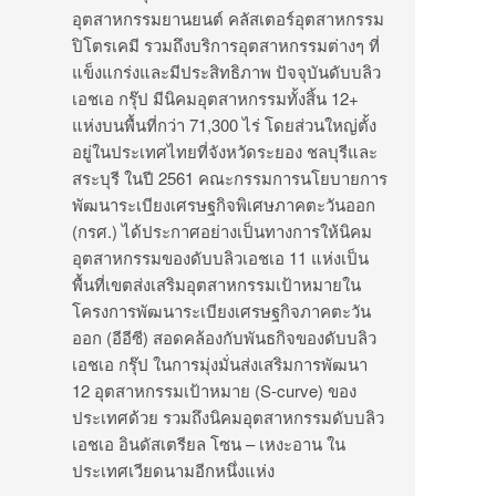
อุตสาหกรรมยานยนต์ คลัสเตอร์อุตสาหกรรม
ปิโตรเคมี รวมถึงบริการอุตสาหกรรมต่างๆ ที่
แข็งแกร่งและมีประสิทธิภาพ ปัจจุบันดับบลิว
เอชเอ กรุ๊ป มีนิคมอุตสาหกรรมทั้งสิ้น 12+
แห่งบนพื้นที่กว่า 71,300 ไร่ โดยส่วนใหญ่ตั้ง
อยู่
ในประเทศไทยที่จังหวัดระยอง ชลบุรีและ
สระบุรี ในปี 2561 คณะกรรมการนโยบายการ
พัฒนาระเบี
ยงเศรษฐกิจพิเศษภาคตะวันออก
(กรศ.) ได้ประกาศอย่างเป็นทางการให้นิ
คม
อุตสาหกรรมของดับบลิวเอชเอ 11 แห่งเป็น
พื้นที่เขตส่งเสริมอุ
ตสาหกรรมเป้าหมายใน
โครงการพั
ฒนาระเบียงเศรษฐกิจภาคตะวัน
ออก (อีอีซี) สอดคล้องกับพันธกิจของดับบลิ
ว
เอชเอ กรุ๊ป ในการมุ่งมั่นส่งเสริมการพัฒนา
12 อุตสาหกรรมเป้าหมาย (S-curve) ของ
ประเทศด้วย รวมถึงนิคมอุตสาหกรรมดับบลิ
ว
เอชเอ อินดัสเตรียล โซน – เหงะอาน ใน
ประเทศเวียดนามอีกหนึ่งแห่ง