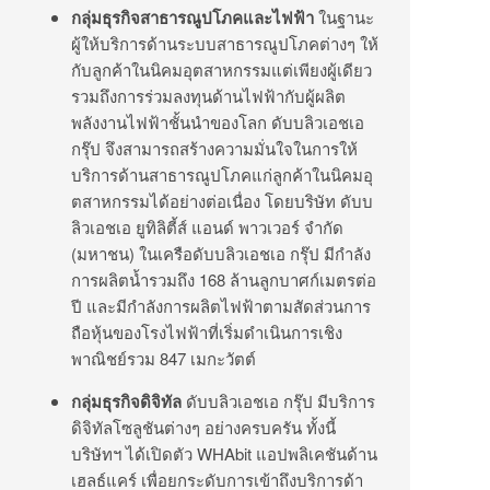
กลุ่มธุรกิจสาธารณูปโภคและไฟฟ้า
ในฐานะ
ผู้ให้บริการด้
านระบบสาธารณูปโภคต่างๆ ให้
กับลูกค้าในนิคมอุ
ตสาหกรรมแต่เพียงผู้เดียว
รวมถึงการร่วมลงทุนด้านไฟฟ้ากั
บผู้ผลิต
พลังงานไฟฟ้าชั้
นนำของโลก ดับบลิวเอชเอ
กรุ๊ป จึงสามารถสร้างความมั่
นใจในการให้
บริการด้านสาธารณู
ปโภคแก่ลูกค้าในนิคมอุ
ตสาหกรรมได้อย่างต่อเนื่อง โดยบริษัท ดับบ
ลิวเอชเอ ยูทิลิตี้ส์ แอนด์ พาวเวอร์ จำกัด
(มหาชน) ในเครือดับบลิวเอชเอ กรุ๊ป มีกำลัง
การผลิตน้ำรวมถึง 168 ล้านลูกบาศก์เมตรต่อ
ปี และมีกำลังการผลิตไฟฟ้าตามสัดส่
วนการ
ถือหุ้นของโรงไฟฟ้าที่เริ่
มดำเนินการเชิง
พาณิชย์รวม 847 เมกะวัตต์
กลุ่มธุรกิจดิจิทัล
ดับบลิ
วเอชเอ กรุ๊ป มีบริการ
ดิจิทัลโซลูชันต่างๆ อย่างครบครัน ทั้งนี้
บริษัทฯ ได้เปิดตัว WHAbit แอปพลิเคชันด้าน
เฮลธ์แคร์ เพื่อยกระดับการเข้าถึงบริการด้
า