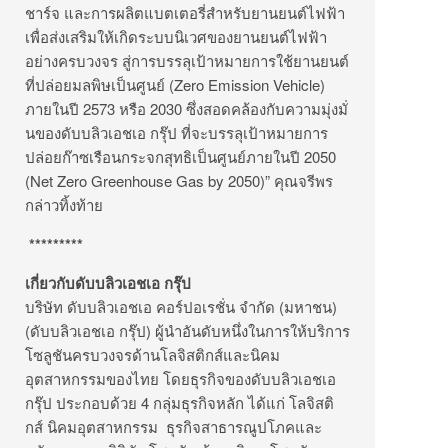
ชาร์จ และการผลิตแบตเตอรี่สำหรั
บยานยนต์ไฟฟ้า
เพื่อส่งเสริมให้เกิดระบบนิ
เวศของยานยนต์ไฟฟ้า
อย่างครบวงจร สู่การบรรลุเป้าหมายการใช้
ยานยนต์
ที่ปล่อยมลพิษเป็นศูนย์ (Zero Emission Vehicle)
ภายในปี 2573 หรือ 2030 ซึ่งสอดคล้องกับความมุ่งมั่
นของดับบลิวเอชเอ กรุ๊ป ที่จะบรรลุเป้าหมายการ
ปล่อยก๊
าซเรือนกระจกสุทธิเป็นศูนย์
ภายในปี 2050
(Net Zero Greenhouse Gas by 2050)” คุณจรีพร
กล่าวทิ้งท้าย
*********
เกี่ยวกับดับบลิวเอชเอ กรุ๊ป
บริษัท ดับบลิวเอชเอ คอร์ปอเรชั่น จำกัด (มหาชน)
(ดับบลิวเอชเอ กรุ๊ป) ผู้นำอันดับหนึ่งในการให้บริ
การ
โซลูชันครบวงจรด้านโลจิสติ
กส์และนิคม
อุตสาหกรรมของไทย โดยธุรกิจของดับบลิวเอชเอ
กรุ๊ป ประกอบด้วย 4 กลุ่มธุรกิจหลัก ได้แก่ โลจิสติ
กส์ นิคมอุตสาหกรรม ธุรกิจสาธารณูปโภคและ