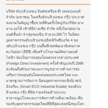
บริษัท ดับบลิวเอชเอ อินดัสเตรียล ดีเวลลอปเมนท์
จำกัด (มหาชน) ในเครือดับบลิวเอชเอ กรุ๊ป ประกาศ
ลงนามในสัญญาซื้อขายที่ดินครั้งใหญ่กับบริษัท ฉาง
อาน ออโต้ เซ้าท์อีส เอเชีย จำกัด หนึ่งในกลุ่มยาน
ยนต์ชั้นนำ 4 กลุ่มของจีน จำนวน 250 ไร่ ในนิคม
อุตสาหกรรมดับบลิวเอชเออีสเทิร์นซีบอร์ด 4 ขอ
งดับบลิวเอชเอ กรุ๊ป บนพื้นที่เขตพัฒนาพิเศษภาค
ตะวันออก (อีอีซี) เพื่อสร้างโรงงานผลิตยานยนต์
ไฟฟ้า นับเป็นการลงทุนโดยตรงจากต่างประเทศ
(Foreign Direct Investment) ครั้งสำคัญแห่งปี 2566
สะท้อนถึงศักยภาพและการบูรณาการด้านการส่ง
เสริมการลงทุนอันโดดเด่นของประเทศไทย และ
มาตรฐานการจัดการ นิคมอุตสาหกรรมเชิงนิเวศน์
อัจฉริยะ (Smart ECO Industrial Estate) ของดับบ
ลิวเอชเอ กรุ๊ป ที่มีความพร้อมด้านระบบ
สาธารณูปโภคและการจัดการด้านสิ่งแวดล้อม เพื่อ
รองรับอุตสาหกรรมยุคใหม่ที่ดีที่สุดแห่งหนึ่งของโลก