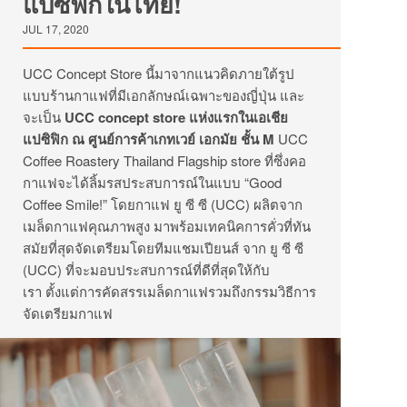
แปซิฟิกในไทย!
JUL 17, 2020
UCC Concept Store
นี้มาจากแนวคิดภายใต้รูป
แบบร้านกาแฟที่มีเอกลักษณ์เฉพาะของญี่ปุ่น
และ
จะเป็น
UCC concept store
แห่งแรกในเอเชีย
แปซิฟิก
ณ
ศูนย์การค้าเกทเวย์
เอกมัย
ชั้น
M
UCC
Coffee Roastery Thailand Flagship store
ที่ซึ่ง
คอ
กาแฟจะได้ลิ้มรสประสบการณ์ในแบบ
“Good
Coffee Smile!”
โดยกาแฟ
ยู
ซี
ซี
(UCC)
ผลิตจาก
เมล็ดกาแฟคุณภาพสูง
มาพร้อมเทคนิคการคั่วที่ทัน
สมัยที่สุด
จัดเตรียมโดยทีมแชมเปียนส์
จาก
ยู
ซี
ซี
(UCC) ที่จะ
มอบประสบการณ์ที่ดีที่สุดให้กับ
เรา
ตั้งแต่การคัดสรรเมล็ดกาแฟ
รวมถึงกรรมวิธีการ
จัดเตรียมกาแฟ