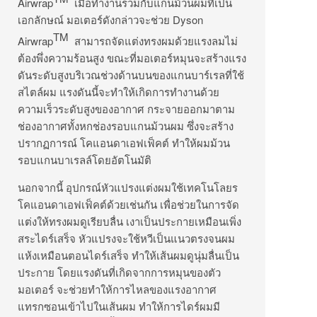
Airwrap
เมื่อทำงานร่วมกับแกนม้วนผมที่เป็น
เอกลักษณ์ มอเตอร์ดังกล่าวจะช่วย Dyson
TM
Airwrap
สามารถจัดแต่งทรงผมด้วยแรงลมไม่
ต้องพึ่งความร้อนสูง ขณะที่มอเตอร์หมุนจะสร้างแรง
ดันระดับสูงบริเวณช่วงด้านบนของแกนบาร์เรลที่ใช้
สไตล์ผม แรงดันนี้จะทำให้เกิดการทำงานด้วย
ความเร็วระดับสูงของอากาศ กระจายออกมาตาม
ช่องอากาศทั้งหกช่องรอบแกนม้วนผม ซึ่งจะสร้าง
ปรากฏการณ์ โคแอนดาเอฟเฟ็คต์ ทำให้ผมม้วน
รอบแกนบาเรลล์โดยอัตโนมัติ
นอกจากนี้ อุปกรณ์หัวแปรงแต่งผมใช้เทคโนโลยร
โคแอนดาเอฟเฟ็คต์ด้วยเช่นกัน เพื่อช่วยในการจัด
แต่งให้ทรงผมดูเรียบลื่น เงาเป็นประกายเหมือนเพิ่ง
สระไดร์เสร็จ หัวแปรงจะใช้หวีเป็นแนวตรงจนผม
แห้งเหมือนตอนไดร์เสร็จ ทำให้เส้นผมดูนุ่มลื่นเป็น
ประกาย โดยแรงดันที่เกิดจากการหมุนของตัว
มอเตอร์ จะช่วยทำให้การไหลของแรงอากาศ
แทรกซอนเข้าไปในเส้นผม ทำให้การไดร์ผมมี