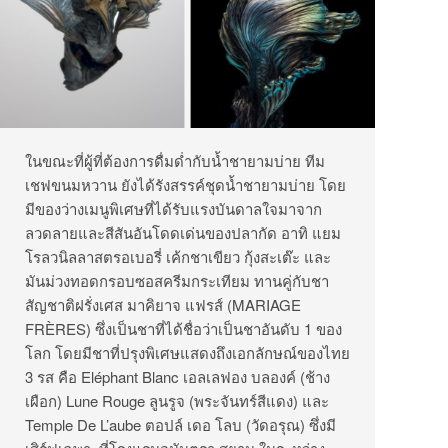
ในขณะที่ผู้ที่ต้องการดื่มด่ำกับน้ำชายามบ่าย ทีม
เชฟขนมหวาน ยังได้รังสรรค์ชุดน้ำชายามบ่าย โดย
มีของว่างเมนูพิเศษที่ได้รับแรงบันดาลใจมาจาก
ลวดลายและสีสันอันโดดเด่นของปลากัด อาทิ แยม
โรลวนิลลาสตรอเบอรี่ เค้กชาเขียว กุ้งสะเต๊ะ และ
มันม่วงทอดกรอบซอสครีมกระเทียม ทานคู่กับชา
สัญชาติฝรั่งเศส มาคิยาจ แฟรส์ (MARIAGE
FRÈRES) ซึ่งเป็นชาที่ได้ชื่อว่าเป็นชาอันดับ 1 ของ
โลก โดยมีชาที่ปรุงพิเศษแสดงถึงเอกลักษณ์ของไทย
3 รส คือ Eléphant Blanc เอลเลฟอง บลองค์ (ช้าง
เผือก) Lune Rouge ลูนรูจ (พระจันทร์สีแดง) และ
Temple De L’aube ตอปล์ เดอ โลบ (วัดอรุณ) ซึ่งมี