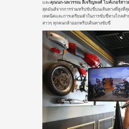
และ
คุณนก
-นพวรรณ ลี้เจริญพงศ์ ไบค์เกอร์สา
สุดมันส์จากการร่วมทริปขับขี่บนเส้นทางที่สูงท
เทคนิคและการเตรียมตัวในการขับขี่ทางไกลสำหร
สาวๆ ทุกคนกล้าออกทริปเดินทางขับขี่