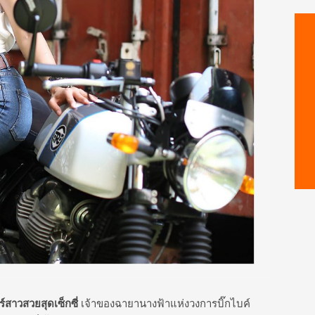
ร์สาวสวยสุดเซ็กซี่
เจ้าของฉายานางฟ้าแห่งวงการบิ๊กไบค์