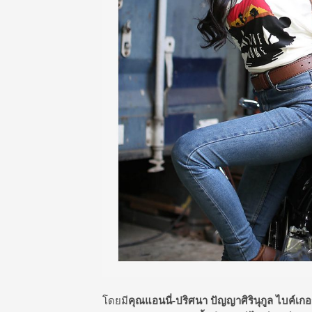
โดยมี
คุณแอนนี่
-ปริศนา ปัญญาศิรินุกูล ไบค์เกอ