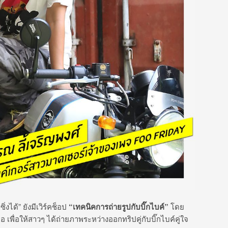
่งได้” ยังมีเวิร์คช็อป
“เทคนิคการถ่ายรูปกับบิ๊กไบค์”
โดย
เพื่อให้สาวๆ ได้ถ่ายภาพระหว่างออกทริปคู่กับบิ๊กไบค์คู่ใจ