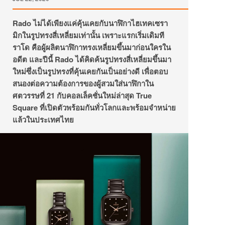
Rado ไม่ได้เพียงแค่คุ้นเคยกับนาฬิกาไฮเทคเซรา
มิกในรูปทรงสี่เหลี่ยมเท่านั้น เพราะแรกเริ่มเดิมที
ราโด คือผู้ผลิตนาฬิกาทรงเหลี่ยมขึ้นมาก่อนใครใน
อดีต และปีนี้ Rado ได้คิดค้นรูปทรงสี่เหลี่ยมขึ้นมา
ใหม่ซึ่งเป็นรูปทรงที่คุ้นเคยกันเป็นอย่างดี เพื่อตอบ
สนองต่อความต้องการของผู้สวมใส่นาฬิกาใน
ศตวรรษที่ 21 กับคอลเล็คชั่นใหม่ล่าสุด True
Square ที่เปิดตัวพร้อมกันทั่วโลกและพร้อมจำหน่าย
แล้วในประเทศไทย