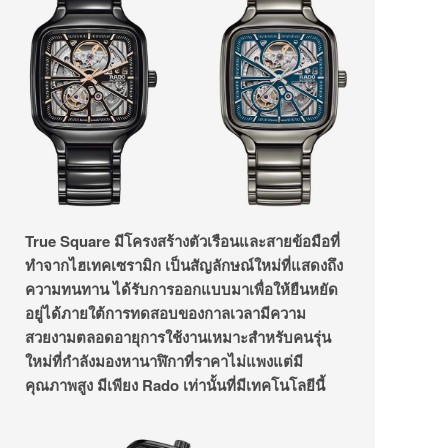
True Square มีโครงสร้างตัวเรือนและสายข้อมือที่
ทำจากไฮเทคเซรามิก เป็นสัญลักษณ์ใหม่ที่แสดงถึง
ความทนทาน ได้รับการออกแบบมาเพื่อให้ยืนหยัด
อยู่ได้ภายใต้การทดสอบของกาลเวลามีความ
สวยงามตลอดอายุการใช้งานเหมาะสำหรับคนรุ่น
ใหม่ที่กำลังมองหานาฬิกาที่ราคาไม่แพงแต่มี
คุณภาพสูง มีเพียง Rado เท่านั้นที่มีเทคโนโลยีนี้