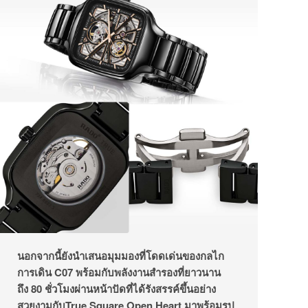
นอกจากนี้ยังนำเสนอมุมมองที่โดดเด่นของกลไก
การเดิน
C07 พร้อมกับพลังงานสำรองที่ยาวนาน
ถึง 80 ชั่วโมงผ่านหน้าปัดที่ได้รังสรรค์ขึ้นอย่าง
สวยงามกับTrue Square Open Heart มาพร้อมรูป