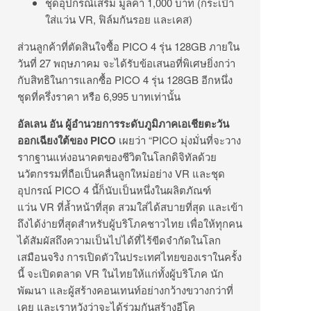
ชุดอุปกรณ์เสริม มูลค่า 1,000 บาท (กระเป๋า
ใส่แว่น VR, ฟิล์มกันรอย และเคส)
ส่วนลูกค้าที่ตัดสินใจซื้อ PICO 4 รุ่น 128GB ภายใน
วันที่ 27 พฤษภาคม จะได้รับข้อเสนอที่พิเศษยิ่งกว่า
กับสิทธิในการแลกซื้อ PICO 4 รุ่น 128GB อีกหนึ่ง
ชุดที่ครึ่งราคา หรือ 6,995 บาทเท่านั้น
อัลเลน อัน ผู้อำนวยการระดับภูมิภาคเอเชียตะวัน
ออกเฉียงใต้ของ
PICO
เผยว่า “PICO มุ่งมั่นที่จะวาง
รากฐานแห่งอนาคตของชีวิตในโลกดิจิทัลด้วย
นวัตกรรมที่ถือเป็นคลื่นลูกใหม่อย่าง VR และชุด
อุปกรณ์ PICO 4 นี้ก็นับเป็นหนึ่งในผลิตภัณฑ์
แว่น VR ที่ล้ำหน้าที่สุด สวมใส่ได้สบายที่สุด และเข้า
ถึงได้ง่ายที่สุดสำหรับผู้บริโภคชาวไทย เพื่อให้ทุกคน
ได้สัมผัสถึงความเป็นไปได้ที่ไร้ขีดจำกัดในโลก
เสมือนจริง การเปิดตัวในประเทศไทยของเราในครั้ง
นี้ จะเปิดตลาด VR ในไทยให้แก่ทั้งผู้บริโภค นัก
พัฒนา และผู้สร้างคอนเทนท์อย่างกว้างขวางกว่าที่
เคย และเราหวังว่าจะได้ร่วมกันสร้างอีโค