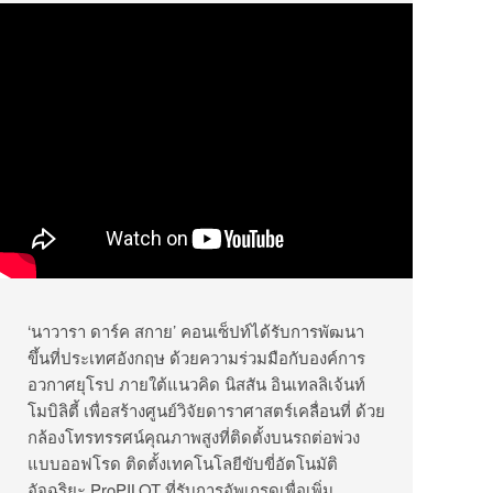
‘นาวารา ดาร์ค สกาย’ คอนเซ็ปท์ได้รับการพัฒนา
ขึ้นที่ประเทศอังกฤษ ด้วยความร่วมมือกับองค์การ
อวกาศยุโรป ภายใต้แนวคิด นิสสัน อินเทลลิเจ้นท์
โมบิลิตี้ เพื่อสร้างศูนย์วิจัยดาราศาสตร์เคลื่อนที่ ด้วย
กล้องโทรทรรศน์คุณภาพสูงที่ติดตั้งบนรถต่อพ่วง
แบบออฟโรด ติดตั้งเทคโนโลยีขับขี่อัตโนมัติ
อัจฉริยะ ProPILOT ที่รับการอัพเกรดเพื่อเพิ่ม