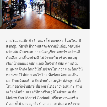
ภายในงานเปิดตัว ร้านเมลโล่ ทองหล่อ โฉมใหม่ มี
แขกผู้มีเกียรติเข้าร่วมแสดงความยินดีอย่างคับคั่ง
พร้อมสัมผัสประสบการณ์เมนูซิกเนเจอร์ของร้านที่
คัดเลือกมาเป็นอย่างดี ไม่ว่าจะเป็น เซ็ทรวมเมนู
เรียกน้ำย่อยยอดฮิต แอปเปิ้ลซีซาร์สลัด ตามด้วย
เมนูพาสต้าทั้ง ลินกวินี่สไปซี่คาโบนารา และลินกวินี่
หอยเชลล์ไข่ปลาเมนไทโกะ ที่อร่อยเด็ดและเป็น
เอกลักษณ์ของร้าน ปิดท้ายด้วยเมนูใหม่ล่าสุด สเต็ก
โทมาฮอว์คชิ้นยักษ์ ที่ย่างมาได้อย่างพอเหมาะ ส่วน
เครื่องดื่มซิกเนเจอร์ที่ทางร้านภูมิใจนำเสนอ คือ
Mellow Star Martini Cocktail เปรี้ยวหวานสดชื่น
ด้วยผลไม้ น่าจะถูกใจสาวๆ อย่างแน่นอน หลังจาก