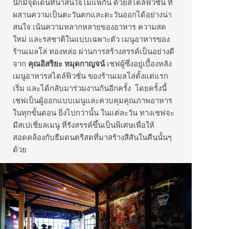
นี่ก็มีจุดเด่นที่น่าสนใจไม่แพ้กัน ด้วยสไตล์ฟิวชั่น ที่
ผสานความเป็นตะวันตกและตะวันออกได้อย่างน่า
สนใจ เน้นความหลากหลายของอาหาร ความสด
ใหม่ และรสชาติในแบบเฉพาะตัว เมนูอาหารของ
ร้านเมลโล่ ทองหล่อ ผ่านการสร้างสรรค์เป็นอย่างดี
จาก
คุณอิสริยะ หมุดกาญจน์
เชฟผู้ซึ่งอยู่เบื้องหลัง
เมนูอาหารสไตล์ฟิวชั่น ของร้านเมลโล่ตั้งแต่แรก
เริ่ม และได้กลับมาร่วมงานกันอีกครั้ง โดยครั้งนี้
เชฟเป็นผู้ออกแบบเมนูและควบคุมคุณภาพอาหาร
ในทุกขั้นตอน ยิ่งไปกว่านั้น ในแต่ละวัน ทางเชฟจะ
มีสเปเชี่ยลเมนู ที่รังสรรค์ขึ้นเป็นพิเศษเพื่อให้
สอดคล้องกับธีมดนตรีสดที่มาสร้างสีสันในคืนนั้นๆ
ด้วย