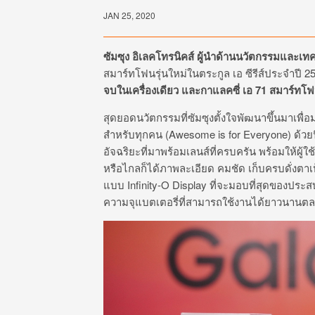
JAN 25, 2020
ซัมซุง อิเลคโทรนิคส์ ผู้นำด้านนวัตกรรมและเ
สมาร์ทโฟนรุ่นใหม่ในตระกูล เอ ซีรีส์ประจำปี 
จบในเครื่องเดียว และกาแลคซี่ เอ 71 สมาร์ท
สุดยอดนวัตกรรมที่ซัมซุงตั้งใจพัฒนาขึ้นมาเพื
สำหรับทุกคน (Awesome is for Everyone) ด้วยฟี
อัจฉริยะที่มาพร้อมเลนส์ที่ครบครัน พร้อมให้ผู้
หรือไกลก็ได้ภาพละเอียด คมชัด เก็บครบดั่งตาเ
แบบ Infinity-O Display ที่จะมอบที่สุดของป
ความจุแบตเตอรี่ที่สามารถใช้งานได้ยาวนานตลอดทั