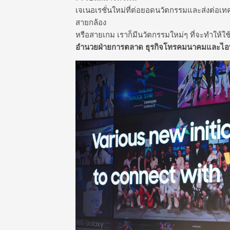
เจเนอเรชั่นใหม่ที่ต่อยอดนวัตกรรมและส่งต่อเทคโ
สายกล้อง
หรือสายเกม เราก็มีนวัตกรรมใหม่ๆ ที่จะทำให้ใช
อำนวยฝ่ายการตลาด ธุรกิจโทรคมนาคมและไอที บ