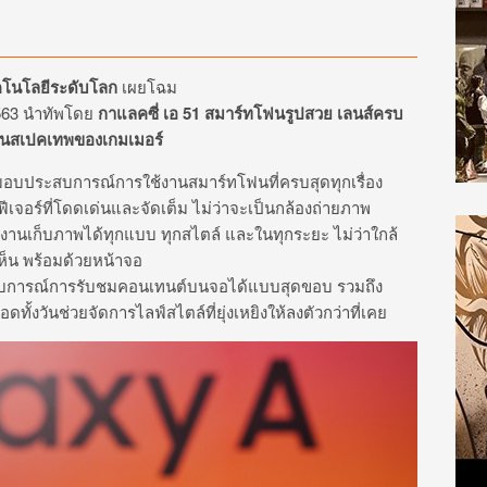
ทคโนโลยีระดับโลก
เผยโฉม
2563 นำทัพโดย
กาแลคซี่ เอ
51 สมาร์ทโฟนรูปสวย เลนส์ครบ
โฟนสเปคเทพของเกมเมอร์
่อมอบประสบการณ์การใช้งานสมาร์ทโฟนที่ครบสุดทุกเรื่อง
เจอร์ที่โดดเด่นและจัดเต็ม ไม่ว่าจะเป็นกล้องถ่ายภาพ
ใช้งานเก็บภาพได้ทุกแบบ ทุกสไตล์ และในทุกระยะ ไม่ว่าใกล้
ห็น พร้อมด้วยหน้าจอ
ระสบการณ์การรับชมคอนเทนต์บนจอได้แบบสุดขอบ รวมถึง
้งวันช่วยจัดการไลฟ์สไตล์ที่ยุ่งเหยิงให้ลงตัวกว่าที่เคย