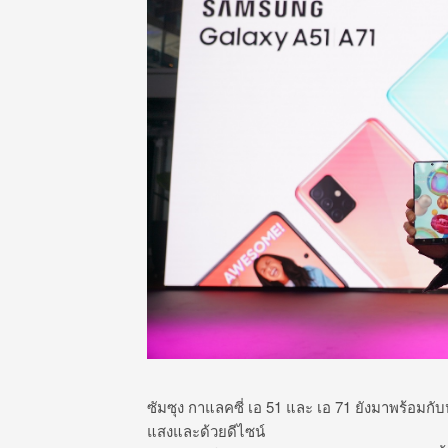
ซัมซุง กาแลคซี่ เอ 51 และ เอ 71 ยังมาพร้อมกั
แสงและด้วยดีไซน์