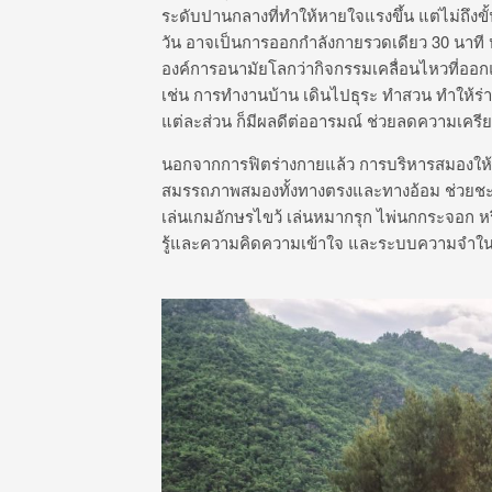
ระดับปานกลางที่ทำให้หายใจแรงขึ้น แต่ไม่ถึงข
วัน อาจเป็นการออกกำลังกายรวดเดียว 30 นาที 
องค์การอนามัยโลกว่ากิจกรรมเคลื่อนไหวที่ออกแร
เช่น การทำงานบ้าน เดินไปธุระ ทำสวน ทำให้ร่
แต่ละส่วน ก็มีผลดีต่ออารมณ์ ช่วยลดความเค
นอกจากการฟิตร่างกายแล้ว การบริหารสมองให้แอ
สมรรถภาพสมองทั้งทางตรงและทางอ้อม ช่วยชะล
เล่นเกมอักษรไขว้ เล่นหมากรุก ไพ่นกกระจอก หร
รู้และความคิดความเข้าใจ และระบบความจำในวั