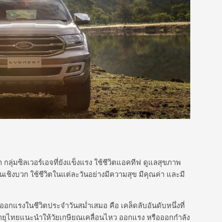
 กลุ่มซิลเวอร์เอจที่ยังแข็งแรง ใช้ชีวิตแอคทีฟ ดูแลสุขภาพ
ชิงบวก ใช้ชีวิตในแต่ละวันอย่างมีความสุข มีคุณค่า และมี
กแรงในชีวิตประจำวันสม่ำเสมอ คือ เคล็ดลับอันดับหนึ่งที่
ูงอายุไทยแนะนำให้วัยเกษียณเคลื่อนไหว ออกแรง หรือออกกำลัง