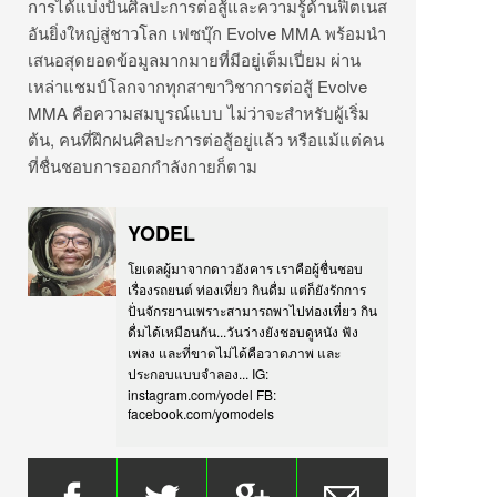
การได้แบ่งปันศิลปะการต่อสู้และความรู้ด้านฟิตเนส
อันยิ่งใหญ่สู่ชาวโลก เฟซบุ๊ก Evolve MMA พร้อมนำ
เสนอสุดยอดข้อมูลมากมายที่มีอยู่เต็มเปี่ยม ผ่าน
เหล่าแชมป์โลกจากทุกสาขาวิชาการต่อสู้ Evolve
MMA คือความสมบูรณ์แบบ ไม่ว่าจะสำหรับผู้เริ่ม
ต้น, คนที่ฝึกฝนศิลปะการต่อสู้อยู่แล้ว หรือแม้แต่คน
ที่ชื่นชอบการออกกำลังกายก็ตาม
YODEL
โยเดลผู้มาจากดาวอังคาร เราคือผู้ชื่นชอบ
เรื่องรถยนต์ ท่องเที่ยว กินดื่ม แต่ก็ยังรักการ
ปั่นจักรยานเพราะสามารถพาไปท่องเที่ยว กิน
ดื่มได้เหมือนกัน...วันว่างยังชอบดูหนัง ฟัง
เพลง และที่ขาดไม่ได้คือวาดภาพ และ
ประกอบแบบจำลอง... IG:
instagram.com/yodel FB:
facebook.com/yomodels