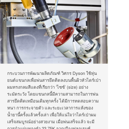
กระบวนการพัฒนาผลิตภัณฑ์ วิศกร Dyson ใช้หุ่น
ยนต์แขนกลเพื่อพ่นสารยึดติดลงบนพื้นผิวหัวไดร์เป่า
ผมทรงกลมสีแดงที่เรียกว่า ‘ไซซ์’ (size) อย่าง
ระมัดระวัง โดยแขนกลนี้มีความสามารถในการพ่น
สารยึดติดเหมือนเดิมทุกครั้ง ได้มีการทดสอบความ
หนา การกระจายตัว และระยะเวลาการแห้งของ
น้ำยานี้ครั้งแล้วครั้งเล่า เพื่อให้แน่ใจว่าไดร์เป่าผม
เสร็จสมบูรณ์อย่างสวยงาม เมื่อพ่นเสร็จแล้ว จะมี
การนำแผ่นทองคำ 23.75K จากเมืองฟลอเรนซ์