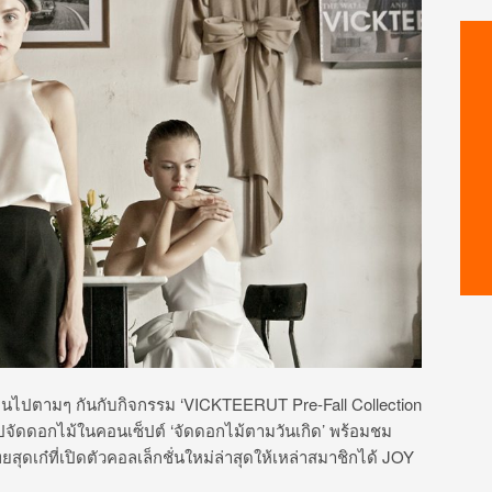
ฟินไปตามๆ กันกับกิจกรรม ‘VICKTEERUT Pre-Fall Collection
ปจัดดอกไม้ในคอนเซ็ปต์ ‘จัดดอกไม้ตามวันเกิด’ พร้อมชม
เก๋ที่เปิดตัวคอลเล็กชั่นใหม่ล่าสุดให้เหล่าสมาชิกได้ JOY