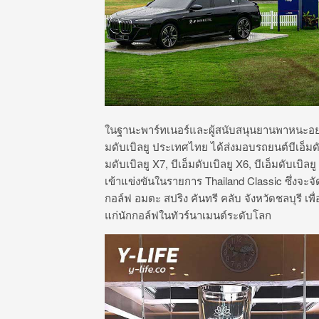
ในฐานะพาร์ทเนอร์และผู้สนับสนุนยานพาหนะอย
มดับเบิลยู ประเทศไทย ได้ส่งมอบรถยนต์บีเอ็มดับเบ
มดับเบิลยู X7, บีเอ็มดับเบิลยู X6, บีเอ็มดับเบิลย
เข้าแข่งขันในรายการ Thailand Classic ซึ่งจะจั
กอล์ฟ อมตะ สปริง คันทรี คลับ จังหวัดชลบุรี 
แก่นักกอล์ฟในทัวร์นาเมนต์ระดับโลก