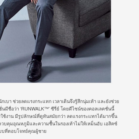
นักเบา ช่วยลดแรงกระแทก เวลาเดินจึงรู้สึกนุ่มเท้า และยังช่วย
ั่นมีชื่อว่า ‘RUNWALK™’ ซีรี่ย์ โดยดีไซน์ของคอลเลคชั่นนี้
ใช้งาน มีรูปลักษณ์ที่ดูทันสมัยกว่า ลดแรงกระแทกได้มากขึ้น
คุมอุณหภูมิและความชื้นในรองเท้าไม่ให้เหม็นอับ เอสิคซ์
บบที่ตอบโจทย์คุณผู้ชาย