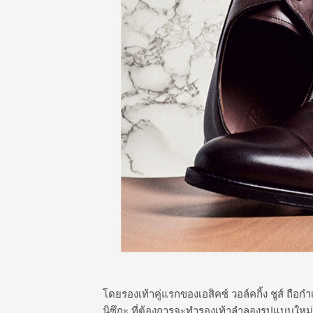
โดยรองเท้าคู่แรกของเอสิคซ์ วอล์คกิ้ง ชูส์ ถือก
นิซึกะ ที่ต้องการจะทำรองเท้าลำลองรูปแบบใหม่ 