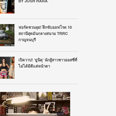
BY JOSH HARA
ฟอร์ดชวนลุย! ฝึกขับออฟโรด 10
สถานีสุดมันกลางสนาม TRRC
กาญจนบุรี
เปิดวาป! ‘ยูนิคุ’ นักสู้สาวชาวออสซี่​ที่
ไม่ได้มีดีแค่หน้าตา