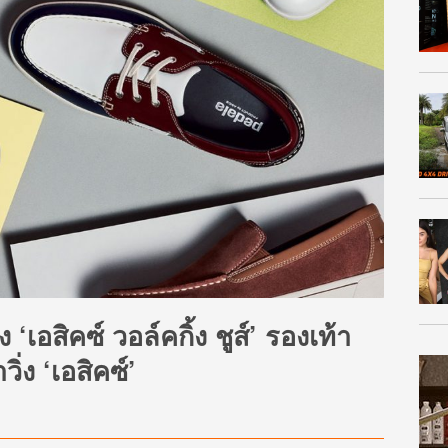
 ‘เอสิคซ์ วอล์คกิ้ง ชูส์’ รองเท้า
่ง ‘เอสิคซ์’