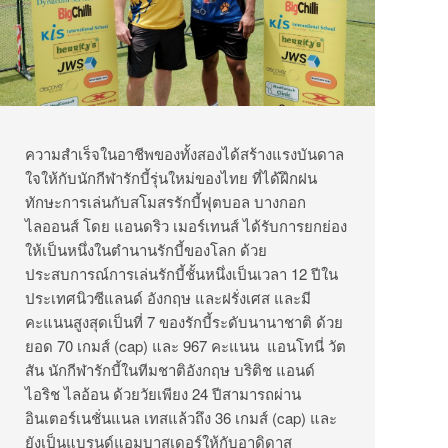
ความสำเร็จในอาชีพของทั้งสองได้สร้างแรงบันดาล
ใจให้กับนักกีฬารักบี้รุ่นใหม่ของไทย ที่ได้ฝึกฝน
ทักษะการเล่นกับสโมสรรักบี้ฟุตบอล บางกอก
ไลออนส์ โดย แอนดริว เมอร์เทนส์ ได้รับการยกย่อง
ให้เป็นหนึ่งในตำนานรักบี้ของโลก ด้วย
ประสบการณ์การเล่นรักบี้ชั้นหนึ่งเป็นเวลา 12 ปีใน
ประเทศนิวซีแลนด์ อังกฤษ และฝรั่งเศส และมี
คะแนนสูงสุดเป็นที่ 7 ของรักบี้ระดับนานาชาติ ด้วย
ยอด 70 เกมส์ (cap) และ 967 คะแนน แอนโทนี่ วัต
สัน นักกีฬารักบี้ในทีมชาติอังกฤษ บริติช แอนด์
ไอริช ไลอ้อน ด้วยวัยเพียง 24 ปีสามารถผ่าน
อินเตอร์เนชั่นแนล เทสแล้วถึง 36 เกมส์ (cap) และ
ยังเป็นแบรนด์แอมบาสเดอร์ให้กับอาดิดาส