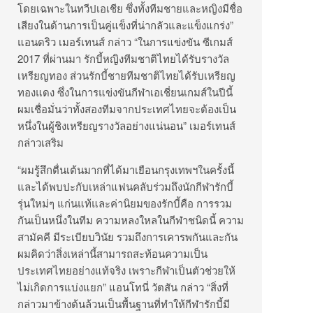
โดยเฉพาะในทวีปเอเชีย ซึ่งทั้งทีมชายและหญิงมีชื่อ
เสียงในด้านการเป็นคู่แข็งที่น่ากลัวและแข็งแกร่ง”
แอนดริว เมอร์เทนส์ กล่าว “ในการแข่งขัน ซีเกมส์
2017 ที่ผ่านมา รักบี้หญิงทีมชาติไทยได้รับรางวัล
เหรียญทอง ส่วนรักบี้ชายทีมชาติไทยได้รับเหรียญ
ทองแดง ซึ่งในการแข่งขันกีฬาเอเชี่ยนเกมส์ในปีนี้
ผมเชื่อมั่นว่าทั้งสองทีมจากประเทศไทยจะต้องเป็น
หนึ่งในผู้ชิงเหรียญรางวัลอย่างแน่นอน” เมอร์เทนส์
กล่าวเสริม
“ผมรู้สึกตื่นเต้นมากที่ได้มาเยือนกรุงเทพฯในครั้งนี้
และได้พบปะกับเหล่าแฟนคลับร่วมถึงนักกีฬารักบี้
รุ่นใหม่ๆ แก่นแท้และค่านิยมของรักบี้คือ การรวม
กันเป็นหนึ่งในทีม ความหลงใหลในกีฬาชนิดนี้ ความ
สามัคคี มีระเบียบวินัย รวมถึงการเคารพกันและกัน
ผมคิดว่าสิ่งเหล่านี้สามารถสะท้อนความเป็น
ประเทศไทยอย่างแท้จริง เพราะกีฬาเป็นตัวช่วยให้
ไม่เกิดการแบ่งแยก” แอนโทนี่ วัตสัน กล่าว “สิ่งที่
กล่าวมาข้างต้นล้วนเป็นพื้นฐานที่ทำให้กีฬารักบี้มี