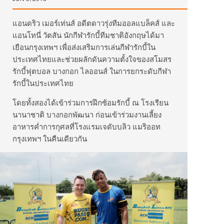
แอนดริว เมอร์เท่นส์ อดีตดาวรุ่งทีมออลแบล็คส์ และ
แอนโทนี่ วัตสัน นักกีฬารักบี้ทีมชาติอังกฤษได้มา
เยือนกรุงเทพฯ เพื่อส่งเสริมการเล่นกีฬารักบี้ใน
ประเทศไทยและช่วยผลักดันความตั้งใจของสโมสร
รักบี้ฟุตบอล บางกอก ไลออนส์ ในการยกระดับกีฬา
รักบี้ในประเทศไทย
โดยทั้งสองได้เข้าร่วมการฝึกซ้อมรักบี้ ณ โรงเรียน
นานาชาติ บางกอกพัฒนา ก่อนเข้าร่วมงานเลี้ยง
อาหารค่ำการกุศลที่โรงแรมเจดับบลิว แมริออท
กรุงเทพฯ ในคืนเดียวกัน