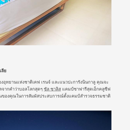
เลีย
งของอุทยานแห่งชาติเคฟ เรนจ์ และแนวปะการังนินกาลู คุณจะ
งไกลจากคำว่าบอลโลกสุดๆ
ซัล ซาลิส
แคมป์ซาฟารีสุดเอ็กคลูซีฟ
ันของคุณในการสัมผัสประสบการณ์ตั้งแคมป์สำรวจธรรมชาติ