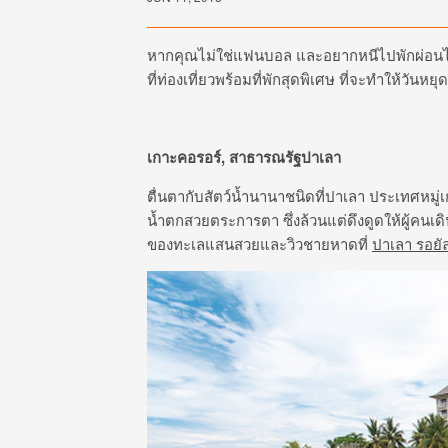
หากคุณไม่ใช่แฟนบอล และอยากหนีไปพักผ่อนไก
ที่ท่องเที่ยวพร้อมที่พักสุดพิเศษ ที่จะทำให้วันหย
เกาะคอรอร์, สาธารณรัฐปาเลา
ตื่นตากับสัตว์น้ำนานาชนิดที่ปาเลา ประเทศหม
น้ำตกสวยตระการตา ซึ่งล้วนแต่ดึงดูดให้ผู้คนเด
ของทะเลแสนสวยและวิวชายหาดที่
ปาเลา รอยัล