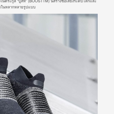
่งในตระกูล “บูสท์” (BOOSTTM) นี้สร้างชื่อเสียงระดับโลกและ
กายในหลากหลายรูปแบบ