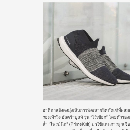
อาดิดาสยังคงมุ่งเน้นการพัฒนาผลิตภัณฑ์ที่ผส
รองเท้าวิ่ง อัลตร้าบูสท์ รุ่น “ไร้เชือก” โดยต
ล้ำ “ไพรม์นิต” (PrimeKnit) มาใช้แทนการผูกเชื