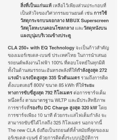
สิ่งที่เป็นแก่นแท้
เหลือไว้เพียงส่วนประกอบที่
เป็นหัวใจของวิศวกรรมยานยนต์ เช่น
การใช้
วัสดุกระจกบนจอกลาง
MBUX Superscreen
วัสดุโลหะบนคอนโซลกลาง
และ
วัสดุหนังบน
แผงบุนุ่มบริเวณข้างประตู
CLA 250+ with EQ Technology
จะเป็นก้าวสำคัญ
ของเมอร์เซเดส-เบนซ์ ประเทศไทย ในการนำเสนอ
รถยนต์พลังงานไฟฟ้า 100% ที่ตอบโจทย์ในทุกมิติ
ทั้งในด้านสมรรถนะอันทรงพลังที่ให้
กำลังสูงสุด
272
แรงม้า แรงบิดสูงสุด
335
นิวตันเมตร
รวมถึงการติด
ตั้งแบตเตอรี่ 800V ขนาด 85 kWh ที่ให้
ระยะ
ทางการขับขี่สูงสุด
792
กิโลเมตร
ต่อการชาร์จเต็ม
หนึ่งครั้ง ตามมาตรฐาน WLTP และมีประสิทธิภาพ
การชาร์จที่
รองรับ
DC Charge
สูงสุด
320 kW
โดย
การชาร์จเพียง 10 นาที ด้วยกระแสไฟเต็มกำลัง จะ
สามารถขับขี่ได้ไกลถึง 325 กิโลเมตร นอกจากนี้
The new CLA ยังถือเป็นรถยนต์ที่ล้ำสมัยที่สุดของเม
อร์เซเดส-เบนซ์ ด้วยการติดตั้งระบบปฏิบัติการ