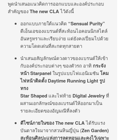
พูดนำเสนอแนวคิดการออกแบบและองค์ประกอบ
สำคัญของ
The new CLA
ไว้ดังนี้
ออกแบบภายใต้แนวคิด
“Sensual Purity”
ดีเอ็นเอของแบรนด์ที่สะท้อนไอคอนนิกสไตล์
อันหรูหราและเรียบง่าย แต่ยังคงเปี่ยมไปด้วย
ความโดดเด่นที่สะกดทุกสายตา
นำเสนอสัญลักษณ์ดวงดาวของแบรนด์ให้เข้า
กับองค์ประกอบต่างๆ ของตัวรถ อาทิ
กระจัง
หน้า
Starpanel
ในรูปแบบไฟแอนิเมชัน
โคม
ไฟหน้าติดตั้ง
Daytime Running Light
รูป
ทรง
Star Shaped
และไฟท้าย
Digital Jewelry
ที่
ผสานเอกลักษณ์ของแบรนด์ให้ออกมาเป็น
รายละเอียดของอัญมณีที่ลงตัว
ดีไซน์ภายในของ
The new CLA
ได้รับแรง
บันดาลใจมาจากสวนหินญี่ปุ่น (
Zen Garden)
สะท้อนศิลปะแห่งการลดทอนและคงไว้เฉพาะ