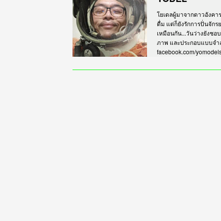
โยเดลผู้มาจากดาวอังคาร เร
ดื่ม แต่ก็ยังรักการปั่นจั
เหมือนกัน...วันว่างยังชอ
ภาพ และประกอบแบบจำลอง
facebook.com/yomodel