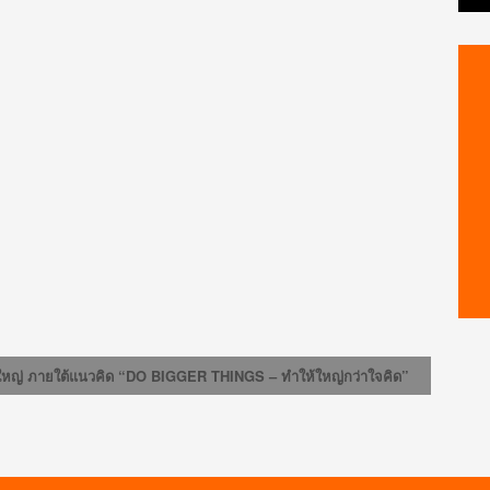
ิ่งใหญ่ ภายใต้แนวคิด “DO BIGGER THINGS – ทำให้ใหญ่กว่าใจคิด”