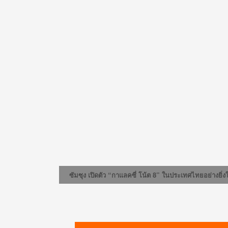
ซัมซุง เปิดตัว “กาแลคซี่ โน้ต 8” ในประเทศไทยอย่างย