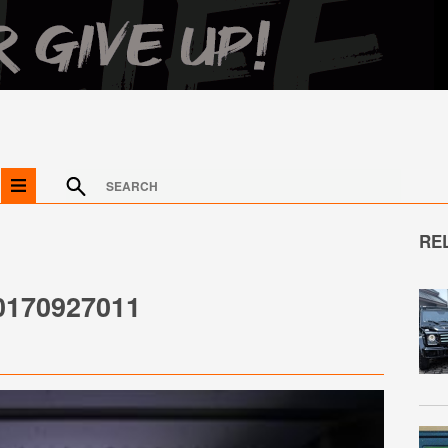
RE
0170927011