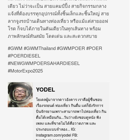
เดียว ไม่ว่าจะเป็น สายแคมป์ปิ้ง สายกิจกรรมกลาง
แจ้งที่ต้องบรรทุกอุปกรณ์ทั้งชิ้นเล็กและชิ้นใหญ่ สาย
ลากจูงรถบ้านเดินทางท่องเที่ยว หรือแม้แต่สายออฟ
โรด ก็จบได้ภายในคันเดียวในทุกเส้นทาง พร้อม
ภาพลักษณ์ทันสมัย โดดเด่น และสะดวกสบาย
#GWM #GWMThailand #GWMPOER #POER
#POERDIESEL
#NEWGWMPOERSAHARDIESEL
#MotorExpo2025
YODEL
โยเดลผู้มาจากดาวอังคาร เราคือผู้ชื่นชอบ
เรื่องรถยนต์ ท่องเที่ยว กินดื่ม แต่ก็ยังรักการ
ปั่นจักรยานเพราะสามารถพาไปท่องเที่ยว กิน
ดื่มได้เหมือนกัน...วันว่างยังชอบดูหนัง ฟัง
เพลง และที่ขาดไม่ได้คือวาดภาพ และ
ประกอบแบบจำลอง... IG:
instagram.com/yodel FB: