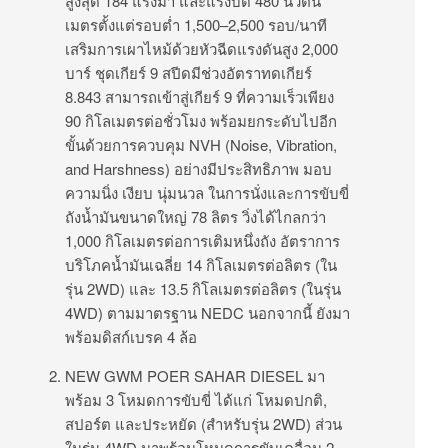
สูงสุด 184 แรงม้า และแรงบิด 480 นิวตัน
เมตรตั้งแต่รอบต่ำ 1,500–2,500 รอบ/นาที
เสริมการเผาไหม้ด้วยหัวฉีดแรงดันสูง 2,000
บาร์ ชุดเกียร์ 9 สปีดมีช่วงอัตราทดเกียร์
8.843 สามารถเข้าสู่เกียร์ 9 ที่ความเร็วเพียง
90 กิโลเมตรต่อชั่วโมง พร้อมยกระดับไปอีก
ขั้นด้วยการควบคุม NVH (Noise, Vibration,
and Harshness) อย่างมีประสิทธิภาพ มอบ
ความนิ่ง เงียบ นุ่มนวล ในการนั่งและการขับขี่
ถังน้ำมันขนาดใหญ่ 78 ลิตร วิ่งได้ไกลกว่า
1,000 กิโลเมตรต่อการเติมหนึ่งถัง อัตราการ
บริโภคน้ำมันเฉลี่ย 14 กิโลเมตรต่อลิตร (ใน
รุ่น 2WD) และ 13.5 กิโลเมตรต่อลิตร (ในรุ่น
4WD) ตามมาตรฐาน NEDC นอกจากนี้ ยังมา
พร้อมดิสก์เบรค 4 ล้อ
NEW GWM POER SAHAR DIESEL มา
พร้อม 3 โหมดการขับขี่ ได้แก่ โหมดปกติ,
สปอร์ต และประหยัด (สำหรับรุ่น 2WD) ส่วน
ในรุ่น 4WD มาพร้อมโหมดการขับเคลื่อน 2