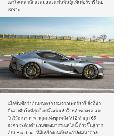
เอาใจเหล่านักสะสมและแฟนพันธุ์แท้เฟอร์รารี่โดย
เฉพาะ
เมื่อขึ้นชื่อว่าเป็นยนตรกรรมจากเฟอร์รารี่ สิ่งที่น่า
ตื่นตาตื่นใจที่สุดจึงหนีไม่พ้นหัวใจหลักของรถ และ
ในวิวัฒนาการล่าสุดแห่งขุมพลัง V12 ทำมุม 65
องศา ระดับตำนานของมาราเนลโลนี้ ก้าวขึ้นสู่การ
เป็น Road-car ที่มีเครื่องยนต์พละกำลังมหาศาล