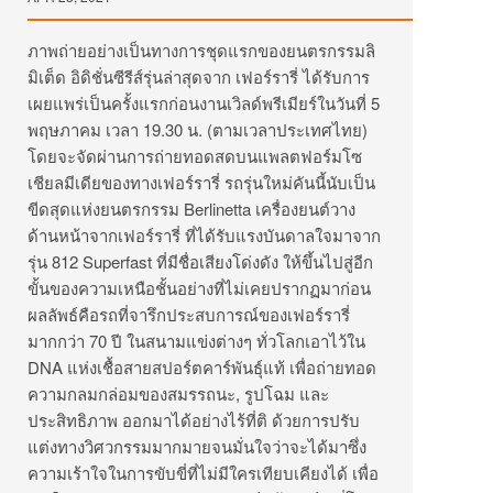
ภาพถ่ายอย่างเป็นทางการชุดแรกของยนตรกรรมลิ
มิเต็ด อิดิชั่นซีรีส์รุ่นล่าสุดจาก เฟอร์รารี่ ได้รับการ
เผยแพร่เป็นครั้งแรกก่อนงานเวิลด์พรีเมียร์ในวันที่ 5
พฤษภาคม เวลา 19.30 น. (ตามเวลาประเทศไทย)
โดยจะจัดผ่านการถ่ายทอดสดบนแพลตฟอร์มโซ
เชียลมีเดียของทางเฟอร์รารี่ รถรุ่นใหม่คันนี้นับเป็น
ขีดสุดแห่งยนตรกรรม Berlinetta เครื่องยนต์วาง
ด้านหน้าจากเฟอร์รารี่ ที่ได้รับแรงบันดาลใจมาจาก
รุ่น 812 Superfast ที่มีชื่อเสียงโด่งดัง ให้ขึ้นไปสู่อีก
ขั้นของความเหนือชั้นอย่างที่ไม่เคยปรากฏมาก่อน
ผลลัพธ์คือรถที่จารึกประสบการณ์ของเฟอร์รารี่
มากกว่า 70 ปี ในสนามแข่งต่างๆ ทั่วโลกเอาไว้ใน
DNA แห่งเชื้อสายสปอร์ตคาร์พันธุ์แท้ เพื่อถ่ายทอด
ความกลมกล่อมของสมรรถนะ, รูปโฉม และ
ประสิทธิภาพ ออกมาได้อย่างไร้ที่ติ ด้วยการปรับ
แต่งทางวิศวกรรมมากมายจนมั่นใจว่าจะได้มาซึ่ง
ความเร้าใจในการขับขี่ที่ไม่มีใครเทียบเคียงได้ เพื่อ