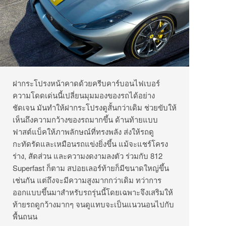
ฝากระโปรงหน้าคาดด้วยครีบคาร์บอนไฟเบอร์
ความโดดเด่นนี้เปลี่ยนมุมมองของรถได้อย่าง
ชัดเจน มันทำให้ฝากระโปรงดูสั้นกว่าเดิม ช่วยขับให้
เห็นถึงความกว้างของรถมากขึ้น ด้านท้ายแบบ
ฟาสต์แบ็คให้ภาพลักษณ์ที่ทรงพลัง ส่งให้รถดู
กะทัดรัดและเหมือนรถแข่งยิ่งขึ้น แม้จะแชร์โครง
ร่าง, สัดส่วน และความงดงามลงตัว ร่วมกับ 812
Superfast ก็ตาม สปอยเลอร์ท้ายก็มีขนาดใหญ่ขึ้น
เช่นกัน แต่ถึงจะมีความสูงมากกว่าเดิม ทว่าการ
ออกแบบขึ้นมาสำหรับรถรุ่นนี้โดยเฉพาะจึงเสริมให้
ท้ายรถดูกว้างมากๆ จนดูแทบจะเป็นแนวนอนไปกับ
พื้นถนน