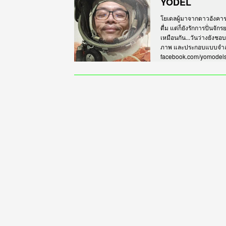
YODEL
โยเดลผู้มาจากดาวอังคาร เร
ดื่ม แต่ก็ยังรักการปั่นจั
เหมือนกัน...วันว่างยังชอ
ภาพ และประกอบแบบจำลอง
facebook.com/yomodel