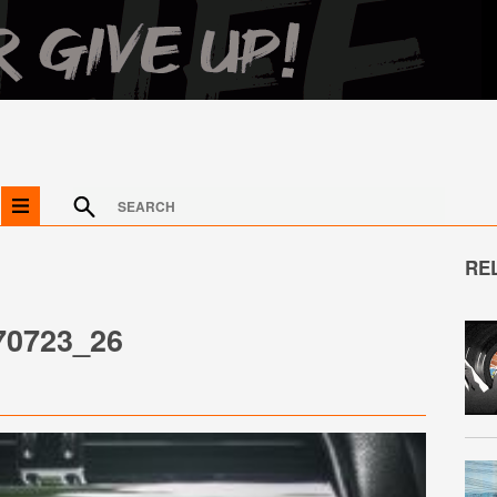
RE
70723_26