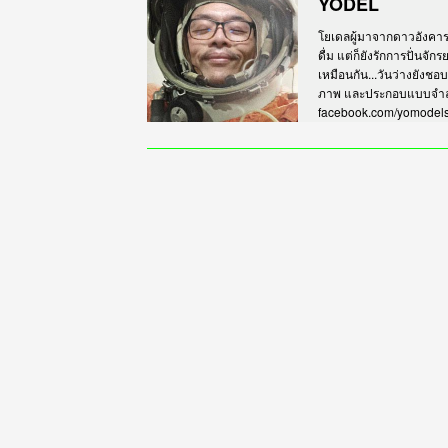
YODEL
โยเดลผู้มาจากดาวอังคาร เร
ดื่ม แต่ก็ยังรักการปั่นจั
เหมือนกัน...วันว่างยังชอ
ภาพ และประกอบแบบจำลอง
facebook.com/yomodel