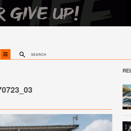
RE
70723_03