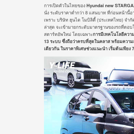
การเปิดตัวในไทยของ
Hyundai new STARG
นั่ง ระดับราคาต่ำกว่า 8 แสนบาท ที่ก่อนหน้านี้อ
เพราะ บริษัท ฮุนได โมบิลิตี้ (ประเทศไทย) จ
ล่าสุด จะเข้ามายกระดับมาตรฐานของรถที่ตอบโจท
สตาร์ทอัพใหม่ โดยเฉพาะ
การมีเทคโนโลยีควา
13
ระบบ ซึ่งถือว่าครบที่สุดในคลาส พร้อมควา
เดียวกัน ในราคาพิเศษช่วงแนะนำ เริ่มต้นเพียง 