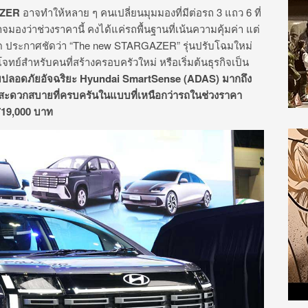
AZER
อาจทำให้หลาย ๆ คนเปลี่ยนมุมมองที่มีต่อรถ 3 แถว 6 ที่
าจมองว่าช่วงราคานี้ คงได้แค่รถพื้นฐานที่เน้นความคุ้มค่า แต่
ำกัด ประกาศชัดว่า “The new STARGAZER” รุ่นปรับโฉมใหม่
ย์สำหรับคนที่สร้างครอบครัวใหม่ หรือเริ่มต้นธุรกิจเป็น
มปลอดภัยอัจฉริยะ
Hyundai SmartSense (ADAS)
มากถึง
มสะดวกสบายที่ครบครันในแบบที่เหนือกว่ารถในช่วงราคา
719
,000
บาท