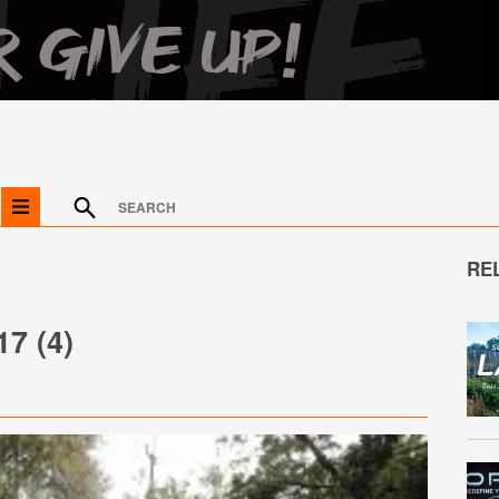
RE
17 (4)