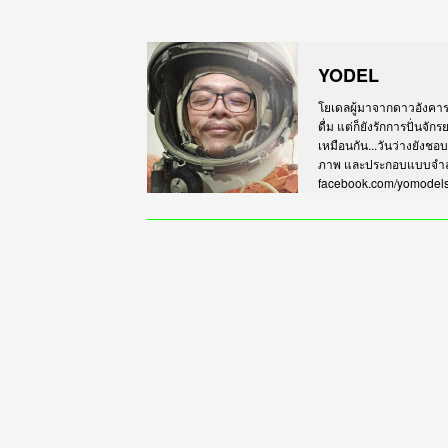
YODEL
โยเดลผู้มาจากดาวอังคาร เร
ดื่ม แต่ก็ยังรักการปั่นจั
เหมือนกัน...วันว่างยังชอ
ภาพ และประกอบแบบจำลอง
facebook.com/yomodel