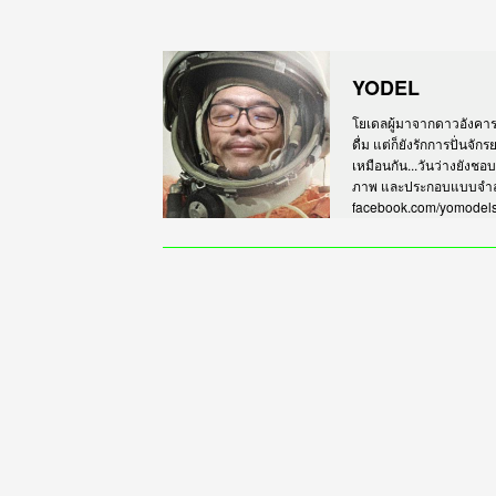
YODEL
โยเดลผู้มาจากดาวอังคาร เร
ดื่ม แต่ก็ยังรักการปั่นจั
เหมือนกัน...วันว่างยังชอ
ภาพ และประกอบแบบจำลอง
facebook.com/yomodel