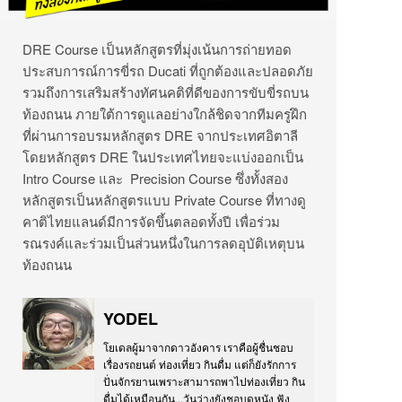
DRE Course
เป็นหลักสูตรที่มุ่งเน้นการถ่ายทอด
ประสบการณ์การขี่รถ
Ducati
ที่ถูกต้องและปลอดภัย
รวมถึงการเสริมสร้างทัศนคติที่ดีของการขับขี่รถบน
ท้องถนน
ภายใต้การดูแลอย่างใกล้ชิดจากทีมครูฝึก
ที่ผ่านการอบรมหลักสูตร
DRE
จากประเทศอิตาลี
โดยหลักสูตร
DRE
ในประเทศไทยจะแบ่งออกเป็น
Intro Course
และ
Precision Course
ซึ่งทั้งสอง
หลักสูตรเป็นหลักสูตรแบบ
Private Course
ที่ทางดู
คาติไทยแลนด์มีการจัดขึ้นตลอดทั้งปี
เพื่อร่วม
รณรงค์และร่วมเป็นส่วนหนึ่งในการลดอุบัติเหตุบน
ท้องถนน
YODEL
โยเดลผู้มาจากดาวอังคาร เราคือผู้ชื่นชอบ
เรื่องรถยนต์ ท่องเที่ยว กินดื่ม แต่ก็ยังรักการ
ปั่นจักรยานเพราะสามารถพาไปท่องเที่ยว กิน
ดื่มได้เหมือนกัน...วันว่างยังชอบดูหนัง ฟัง