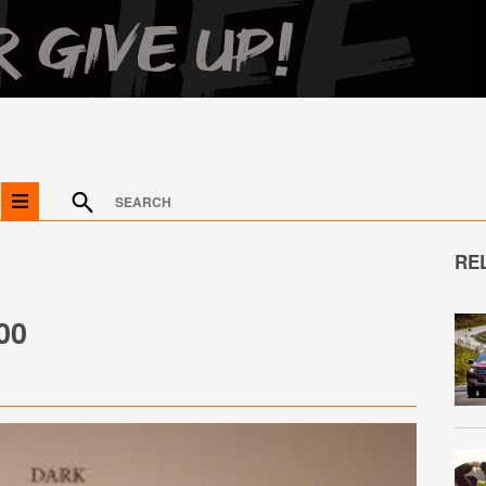
RE
00