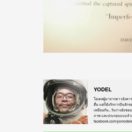
YODEL
โยเดลผู้มาจากดาวอังคาร เร
ดื่ม แต่ก็ยังรักการปั่นจั
เหมือนกัน...วันว่างยังชอ
ภาพ และประกอบแบบจำลอง
facebook.com/yomodel