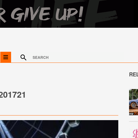
RE
201721