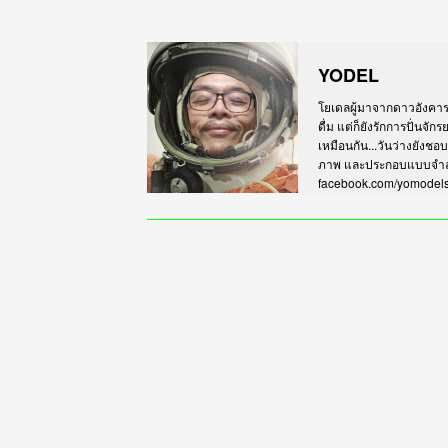
YODEL
โยเดลผู้มาจากดาวอังคาร เร
ดื่ม แต่ก็ยังรักการปั่นจั
เหมือนกัน...วันว่างยังชอ
ภาพ และประกอบแบบจำลอง
facebook.com/yomodel