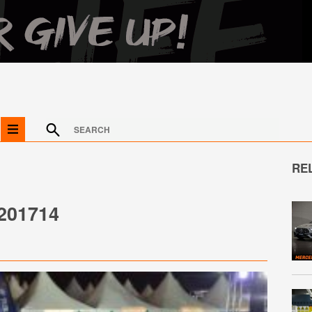
RE
201714