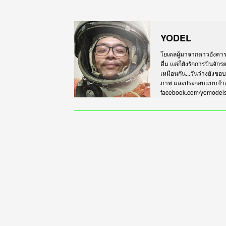
YODEL
โยเดลผู้มาจากดาวอังคาร เร
ดื่ม แต่ก็ยังรักการปั่นจั
เหมือนกัน...วันว่างยังชอ
ภาพ และประกอบแบบจำลอง
facebook.com/yomodel