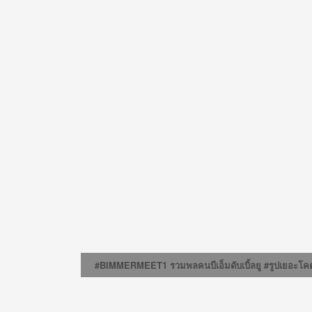
#BIMMERMEET1 รวมพลคนบีเอ็มดับเบิ้ลยู #รูปเยอะโค