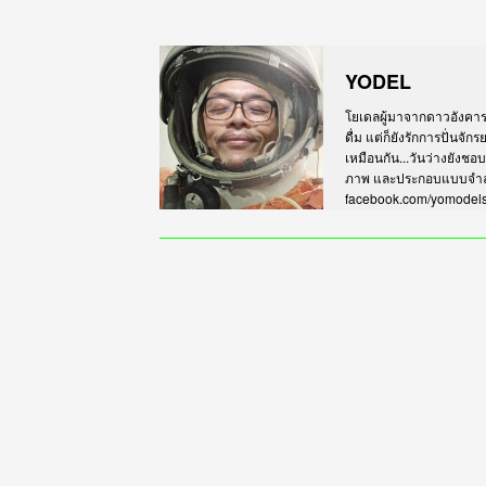
YODEL
โยเดลผู้มาจากดาวอังคาร เร
ดื่ม แต่ก็ยังรักการปั่นจั
เหมือนกัน...วันว่างยังชอ
ภาพ และประกอบแบบจำลอง
facebook.com/yomodel