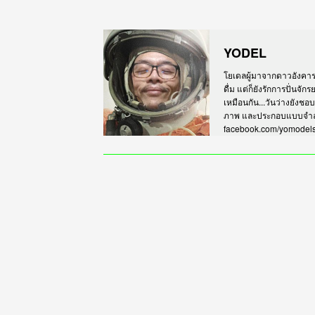
YODEL
โยเดลผู้มาจากดาวอังคาร เร
ดื่ม แต่ก็ยังรักการปั่นจั
เหมือนกัน...วันว่างยังชอ
ภาพ และประกอบแบบจำลอง
facebook.com/yomodel