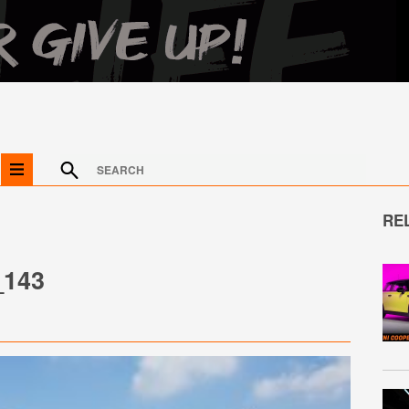
RE
143