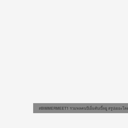
#BIMMERMEET1 รวมพลคนบีเอ็มดับเบิ้ลยู #รูปเยอะโค