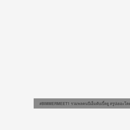
#BIMMERMEET1 รวมพลคนบีเอ็มดับเบิ้ลยู #รูปเยอะโค