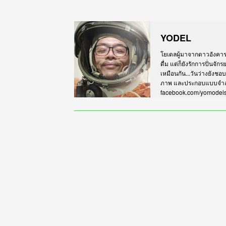
YODEL
โยเดลผู้มาจากดาวอังคาร เร
ดื่ม แต่ก็ยังรักการปั่นจั
เหมือนกัน...วันว่างยังชอ
ภาพ และประกอบแบบจำลอง
facebook.com/yomodel