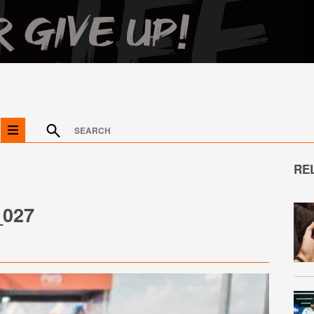
RE
027