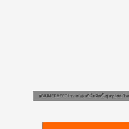
#BIMMERMEET1 รวมพลคนบีเอ็มดับเบิ้ลยู #รูปเยอะโค