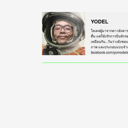
YODEL
โยเดลผู้มาจากดาวอังคาร เร
ดื่ม แต่ก็ยังรักการปั่นจั
เหมือนกัน...วันว่างยังชอ
ภาพ และประกอบแบบจำลอง
facebook.com/yomodel